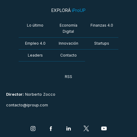
EXPLORÁ
iProUP
Lo último
Economía
Finanzas 4.0
Digital
Empleo 4.0
Innovación
Startups
Leaders
Contacto
RSS
Director:
Norberto Zocco
contacto@iproup.com