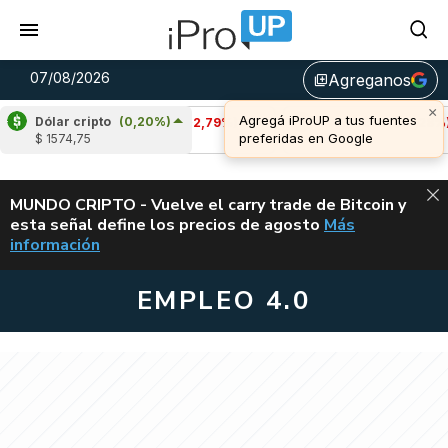
07/08/2026
Agreganos
library_add
Dólar cripto
(0,20%)
Cardano
(-2,79%)
Avalanche
(-0,28%)
$ 1574,75
u$s 0,20
u$s 6,43
ALERTA
MUNDO CRIPTO - Vuelve el carry trade de Bitcoin y
esta señal define los precios de agosto
Más
VUELVE EL CAR
información
EMPLEO 4.0