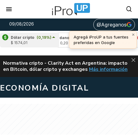
09/08/2026
Agreganos
library_add
×
Agregá iProUP a tus fuentes
Dólar cripto
(0,19%)
0,21%)
Cardano
(-0,02%)
Avalanche
(-1,
preferidas en Google
$ 1574,01
u$s 0,20
u$s 6,49
ALERTA
Normativa cripto - Clarity Act en Argentina: impacto
en Bitcoin, dólar cripto y exchanges
Más información
CLARITY ACT EN AR
ECONOMÍA DIGITAL