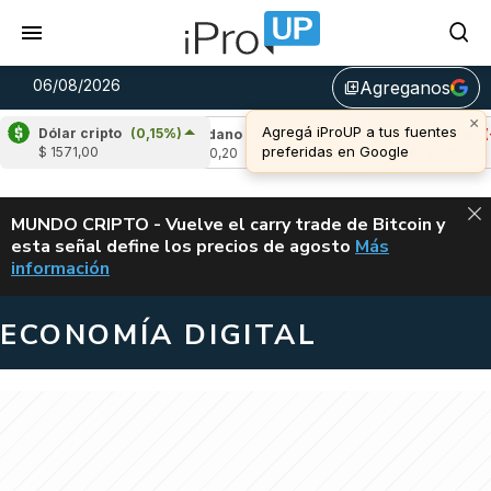
06/08/2026
Agreganos
library_add
×
Agregá iProUP a tus fuentes
Dólar cripto
(0,15%)
2,53%)
Cardano
(5,05%)
Avalanche
(-3,0
preferidas en Google
$ 1571,00
u$s 0,20
u$s 6,45
ALERTA
MUNDO CRIPTO - Vuelve el carry trade de Bitcoin y
esta señal define los precios de agosto
Más
VUELVE EL CAR
información
ECONOMÍA DIGITAL