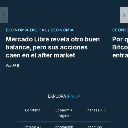
ECONOMÍA DIGITAL /
ECONOMÍA
ECONOM
Mercado Libre revela otro buen
Por q
balance, pero sus acciones
Bitco
caen en el after market
entra
Por
M.B
EXPLORÁ
iProUP
Lo último
Economía
Finanzas 4.0
Digital
Empleo 4.0
Innovación
Startups