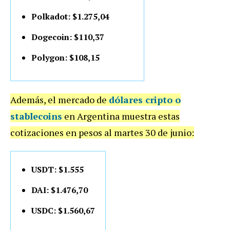
Polkadot: $1.275,04
Dogecoin: $110,37
Polygon: $108,15
Además, el mercado de
dólares cripto o
stablecoins
en Argentina muestra estas
cotizaciones en pesos al martes 30 de junio:
USDT: $1.555
DAI: $1.476,70
USDC: $1.560,67