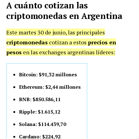
A cuánto cotizan las
criptomonedas en Argentina
Este martes 30 de junio, las principales
criptomonedas
cotizan a estos
precios en
pesos
en las exchanges argentinas líderes:
Bitcoin: $91,32 millones
Ethereum: $2,44 millones
BNB: $850.586,11
Ripple: $1.615,12
Solana: $114.439,70
Cardano: $224,92