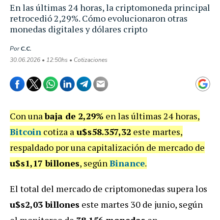
En las últimas 24 horas, la criptomoneda principal
retrocedió 2,29%. Cómo evolucionaron otras
monedas digitales y dólares cripto
Por
C.C.
30.06.2026 • 12:50hs • Cotizaciones
Con una
baja de 2,29%
en las últimas 24 horas,
Bitcoin
cotiza a
u$s58.357,32
este martes,
respaldado por una capitalización de mercado de
u$s1,17 billones
, según
Binance
.
El total del mercado de criptomonedas supera los
u$s2,03 billones
este martes 30 de junio, según
el monitoreo de
38.156 monedas
en