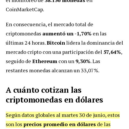
CoinMarketCap.
En consecuencia, el mercado total de
criptomonedas
aumentó un -1,70%
en las
últimas 24 horas.
Bitcoin
lidera la dominancia del
mercado cripto con una participación del
57,64%
,
seguido de
Ethereum
con un
9,30%
. Las
restantes monedas alcanzan un 33,07%.
A cuánto cotizan las
criptomonedas en dólares
Según datos globales al martes 30 de junio, estos
son los
precios promedio en dólares
de las