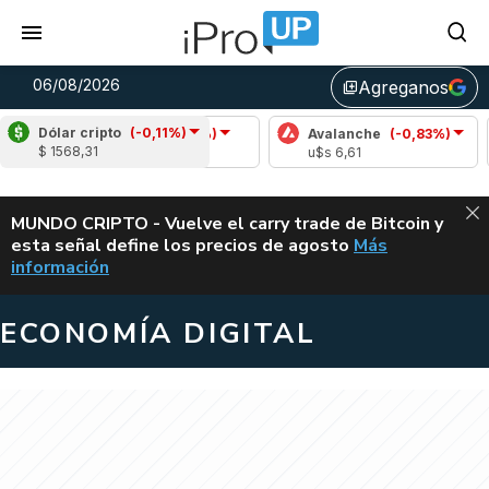
06/08/2026
Agreganos
library_add
Dólar cripto
(-0,11%)
Cardano
(-3,59%)
Avalanche
(-0,83%)
$ 1568,31
u$s 0,19
u$s 6,61
ALERTA
MUNDO CRIPTO - Vuelve el carry trade de Bitcoin y
esta señal define los precios de agosto
Más
VUELVE EL CAR
información
ECONOMÍA DIGITAL