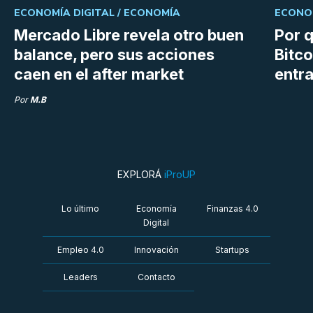
ECONOMÍA DIGITAL /
ECONOMÍA
ECONOM
Mercado Libre revela otro buen
Por q
balance, pero sus acciones
Bitco
caen en el after market
entra
Por
M.B
EXPLORÁ
iProUP
Lo último
Economía
Finanzas 4.0
Digital
Empleo 4.0
Innovación
Startups
Leaders
Contacto