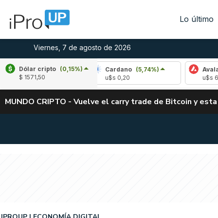
Lo último
Viernes, 7 de agosto de 2026
Dólar cripto
(0,15%)
(-1,71%)
Cardano
(5,74%)
Avalanche
(-
$ 1571,50
3
u$s 0,20
u$s 6,43
MUNDO CRIPTO - Vuelve el carry trade de Bitcoin y esta
IPROUP
ECONOMÍA DIGITAL