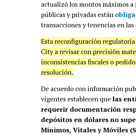
actualizó los montos máximos a pa
públicas y privadas están
obliga
transacciones y tenencias en las 
Esta reconfiguración regulatoria 
City a revisar con precisión mat
inconsistencias fiscales o pedidos
resolución.
De acuerdo con información pub
vigentes establecen que
las ent
requerir documentación respa
depósitos en dólares no super
Mínimos, Vitales y Móviles 