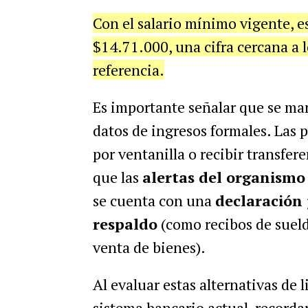
Con el salario mínimo vigente, 
$14.71.000, una cifra cercana a 
referencia.
Es importante señalar que se man
datos de ingresos formales. Las 
por ventanilla o recibir transf
que las
alertas del organismo
se cuenta con una
declaración
respaldo
(como recibos de sueld
venta de bienes).
Al evaluar estas alternativas de 
sistema bancario actual, recordar