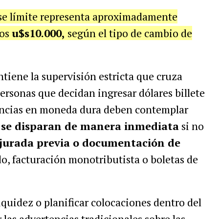
ese límite representa aproximadamente
los
u$s10.000,
según el tipo de cambio de
tiene la supervisión estricta que cruza
personas que decidan ingresar dólares billete
erencias en moneda dura deben contemplar
 se disparan de manera inmediata
si no
 jurada previa o documentación de
o, facturación monotributista o boletas de
liquidez o planificar colocaciones dentro del
 las advertencias tradicionales sobre las