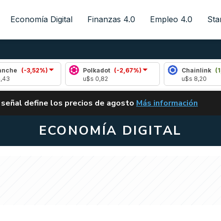
Economía Digital
Finanzas 4.0
Empleo 4.0
Sta
3,52%)
Polkadot
(-2,67%)
Chainlink
(1,08%)
u$s 0,82
u$s 8,20
ALERTA
 señal define los precios de agosto
Más información
VUELVE EL CARRY TRA
ECONOMÍA DIGITAL