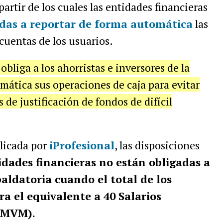
rtir de los cuales las entidades financieras
das a reportar de forma automática
las
cuentas de los usuarios.
obliga a los ahorristas e inversores de la
emática sus operaciones de caja para evitar
 de justificación de fondos de difícil
licada por
iProfesional
, las disposiciones
idades financieras no están obligadas a
ldatoria cuando el total de los
a el equivalente a 40 Salarios
(SMVM).