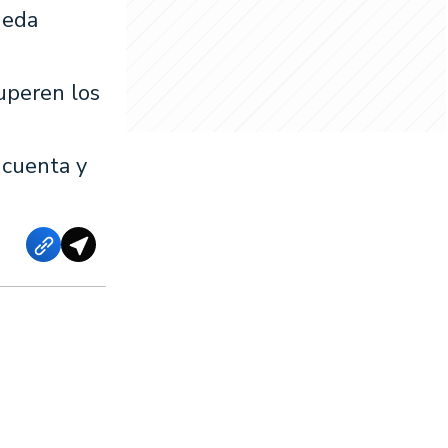
neda
uperen los
 cuenta y