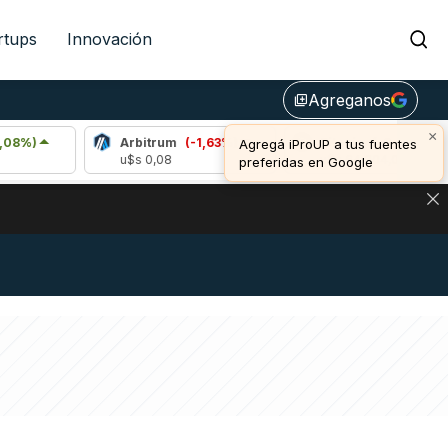
rtups
Innovación
Agreganos
library_add
×
Arbitrum
(-1,63%)
Bitcoin
(-0,28%)
Agregá iProUP a tus fuentes
u$s 0,08
u$s 64.304,00
preferidas en Google
DE DE BITCOIN Y ESTA SEÑAL DEFINE LOS PRECIOS DE AG