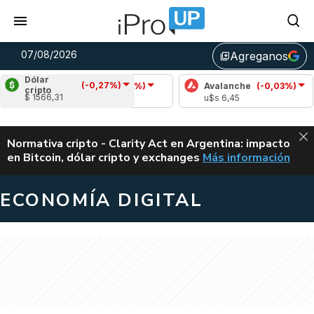
07/08/2026
Agreganos
library_add
Dólar
(-0,27%)
Cardano
(-0,16%)
Avalanche
(-0,03%)
cripto
$ 1566,31
u$s 0,20
u$s 6,45
ALERTA
Normativa cripto - Clarity Act en Argentina: impacto
en Bitcoin, dólar cripto y exchanges
Más información
CLARITY ACT EN AR
ECONOMÍA DIGITAL