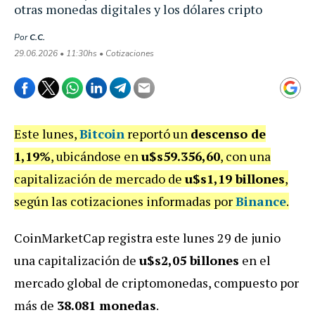
otras monedas digitales y los dólares cripto
Por
C.C.
29.06.2026 • 11:30hs • Cotizaciones
Este lunes,
Bitcoin
reportó un
descenso de
1,19%
, ubicándose en
u$s59.356,60
, con una
capitalización de mercado de
u$s1,19 billones
,
según las cotizaciones informadas por
Binance
.
CoinMarketCap registra este lunes 29 de junio
una capitalización de
u$s2,05 billones
en el
mercado global de criptomonedas, compuesto por
más de
38.081 monedas
.