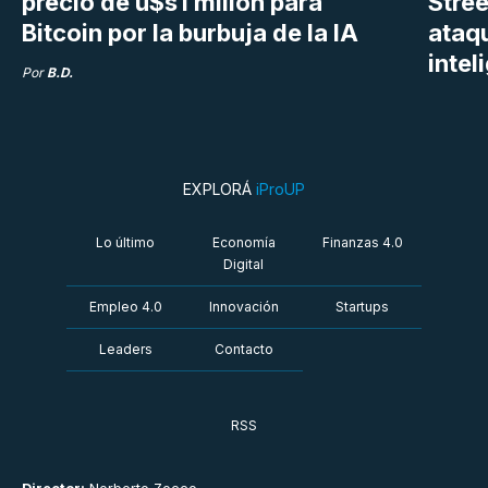
precio de u$s1 millón para
Stree
Bitcoin por la burbuja de la IA
ataq
intel
Por
B.D.
EXPLORÁ
iProUP
Lo último
Economía
Finanzas 4.0
Digital
Empleo 4.0
Innovación
Startups
Leaders
Contacto
RSS