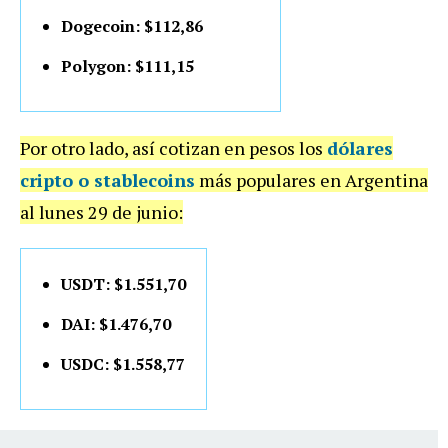
Dogecoin: $112,86
Polygon: $111,15
Por otro lado, así cotizan en pesos los
dólares
cripto o stablecoins
más populares en Argentina
al lunes 29 de junio:
USDT: $1.551,70
DAI: $1.476,70
USDC: $1.558,77