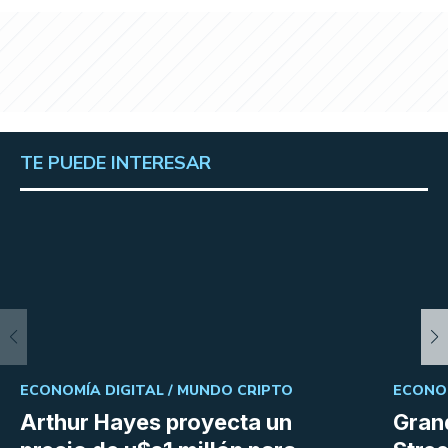
TE PUEDE INTERESAR
ECONOMÍA DIGITAL /
MUNDO CRIPTO
ECONOM
Arthur Hayes proyecta un
Gran