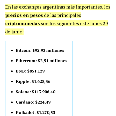
En las exchanges argentinas más importantes, los
precios en pesos
de las principales
criptomonedas
son los siguientes este lunes 29
de junio:
Bitcoin: $92,93 millones
Ethereum: $2,51 millones
BNB: $851.129
Ripple: $1.628,36
Solana: $113.906,40
Cardano: $224,49
Polkadot: $1.270,33