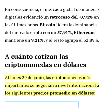
En consecuencia, el mercado global de monedas
digitales evidenció un
retroceso del -0,94%
en
las últimas horas.
Bitcoin
lidera la dominancia
del mercado cripto con un
57,91%
,
Ethereum
mantiene un
9,21%
, y el resto agrupa el 32,89%.
A cuánto cotizan las
criptomonedas en dólares
Al lunes 29 de junio, las criptomonedas más
importantes se negocian a nivel internacional a
los siguientes
precios promedio en dólares
: