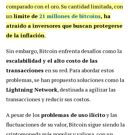
comparado con el oro. Su cantidad limitada, con
un
límite de
21 millones de bitcoins
, ha
atraído a inversores que buscan protegerse
de la inflación
.
Sin embargo, Bitcoin enfrenta desafíos como la
escalabilidad y el alto costo de las
transacciones
en su red. Para abordar estos
problemas, se han propuesto soluciones como la
Lightning Network
, destinada a agilizar las
transacciones y reducir sus costos.
A pesar de los
problemas de uso ilícito
y las
fluctuaciones de su valor, Bitcoin sigue siendo la
criptomoneda más popular y valiosa, con un