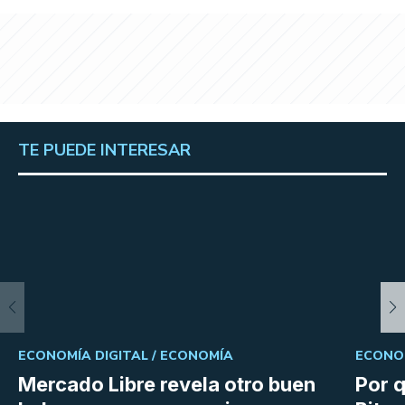
TE PUEDE INTERESAR
ECONOMÍA DIGITAL /
ECONOMÍA
ECONOM
Mercado Libre revela otro buen
Por q