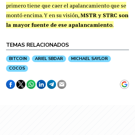
primero tiene que caer el apalancamiento que se
montó encima. Y en su visión,
MSTR y STRC son
la mayor fuente de ese apalancamiento
.
TEMAS RELACIONADOS
BITCOIN
ARIEL SBDAR
MICHAEL SAYLOR
COCOS