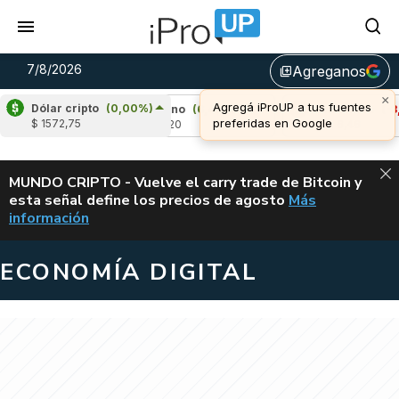
7/8/2026
Agreganos
library_add
×
Agregá iProUP a tus fuentes
Dólar cripto
(0,00%)
3%)
Cardano
(6,43%)
Avalanche
(-3,31%)
preferidas en Google
$ 1572,75
u$s 0,20
u$s 6,46
ALERTA
MUNDO CRIPTO - Vuelve el carry trade de Bitcoin y
esta señal define los precios de agosto
Más
VUELVE EL CAR
información
ECONOMÍA DIGITAL