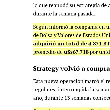
lo que reanudó su estrategia de
durante la semana pasada.
Según informó la compañía en u
de Bolsa y Valores de Estados U
adquirió un total de 4.871 B
promedio de
u$s67.718
por unid
Strategy volvió a compra
Esta nueva operación marcó el re
regulares, interrumpida la seman
año, durante 13 semanas consecu