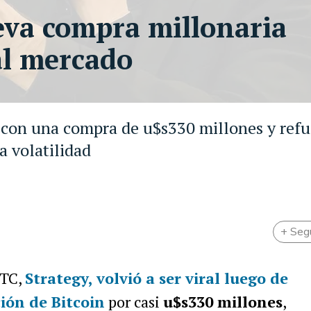
eva compra millonaria
al mercado
n con una compra de u$s330 millones y refu
a volatilidad
+ Seg
BTC,
Strategy,
volvió a ser viral luego de
ción de
Bitcoin
por casi
u$s330 millones
,