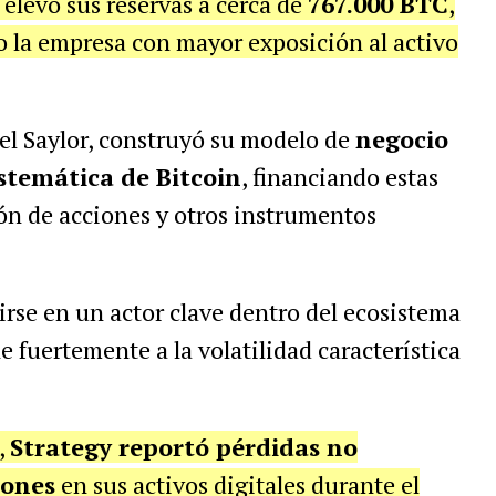
elevó sus reservas a cerca de
767.000 BTC
,
o la empresa con mayor exposición al activo
el Saylor, construyó su modelo de
negocio
stemática de Bitcoin
, financiando estas
ón de acciones y otros instrumentos
irse en un actor clave dentro del ecosistema
 fuertemente a la volatilidad característica
,
Strategy reportó pérdidas no
lones
en sus activos digitales durante el