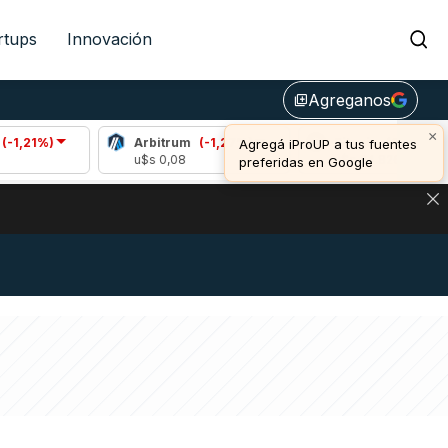
rtups
Innovación
Agreganos
library_add
×
Arbitrum
(-1,27%)
Bitcoin
(0,56%)
Agregá iProUP a tus fuentes
u$s 0,08
u$s 64.826,00
preferidas en Google
NA: IMPACTO EN BITCOIN, DÓLAR CRIPTO Y EXCHANGES