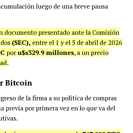
 acumulación luego de una breve pausa
n documento presentado ante la Comisión
nidos
(SEC),
entre el 1 y el 5 de abril de 2026
TC
por
u$s329.9 millones
, a un precio
ad.
r Bitcoin
greso de la firma a su política de compras
a previa por primera vez en lo que va del
tivas.