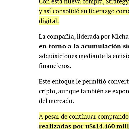
Con esta nueva compra, Strategy 
y así consolidó su liderazgo com
digital.
La compañía, liderada por Micha
en torno a la acumulación si
adquisiciones mediante la emisi
financieros.
Este enfoque le permitió convert
cripto, aunque también se expone
del mercado.
A pesar de continuar comprando
realizadas por u$s14.460 mil