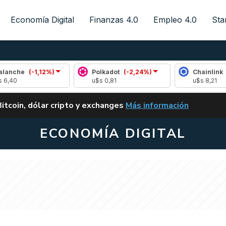
Economía Digital
Finanzas 4.0
Empleo 4.0
Sta
(-1,12%)
Polkadot
(-2,24%)
Chainlink
(-1,21%)
u$s 0,81
u$s 8,21
ALERTA
Bitcoin, dólar cripto y exchanges
Más información
CLARITY ACT EN ARGENTI
ECONOMÍA DIGITAL