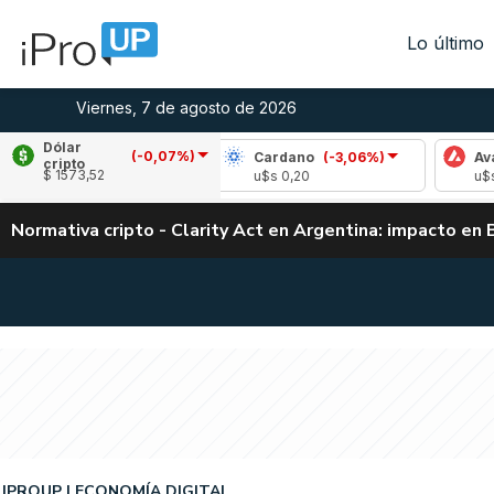
Lo último
Viernes, 7 de agosto de 2026
Dólar
(-0,07%)
le
(-2,10%)
Cardano
(-3,06%)
Avalanche
cripto
$ 1573,52
1,02
u$s 0,20
u$s 6,40
Normativa cripto - Clarity Act en Argentina: impacto en 
IPROUP
ECONOMÍA DIGITAL