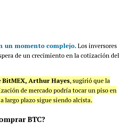
en un momento complejo
. Los inversores
spera de un crecimiento en la cotización del
e
BitMEX,
Arthur Hayes
, sugirió que la
zación de mercado podría tocar un piso en
 largo plazo sigue siendo alcista.
comprar BTC?