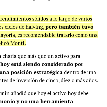
rendimientos sólidos a lo largo de varios
s ciclos de halving,
pero también tuvo
 mayoría, es recomendable tratarlo como una
plicó Monti.
a charla que
más que un activo para
hoy está siendo considerado por
una posición estratégica
dentro de una
ntes de inversión de cinco, diez o más años.
rmin añadió que hoy el activo hoy debe
imonio y no una herramienta