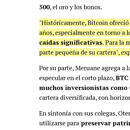
500
, el oro y los bonos.
"Históricamente, Bitcoin ofreció 
años, especialmente en torno a lo
caídas significativas
. Para la
parte pequeña de su cartera", ex
Por su parte, Meruane agrega a l
especular en el corto plazo,
BTC 
muchos inversionistas como 
cartera diversificada, con horizo
En sintonía con sus colegas, Ote
utilizarse
para
preservar patr