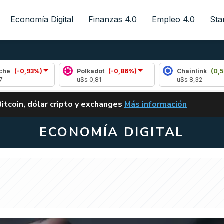
Economía Digital
Finanzas 4.0
Empleo 4.0
Sta
93%)
Polkadot
(-0,86%)
Chainlink
(0,51%)
u$s 0,81
u$s 8,32
ALERTA
Bitcoin, dólar cripto y exchanges
Más información
CLARITY ACT EN ARGENTI
ECONOMÍA DIGITAL