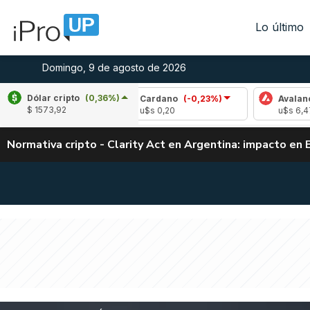
Lo último
Domingo, 9 de agosto de 2026
Dólar cripto
(0,36%)
-0,37%)
Cardano
(-0,23%)
Avalanche
(-0,
$ 1573,92
u$s 0,20
u$s 6,47
Normativa cripto - Clarity Act en Argentina: impacto en 