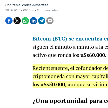
Por
Pablo Weiss Auberdiac
28.06.2026 • 06:15hs • Criptomonedas
Bitcoin (BTC)
se encuentra 
siguen el minuto a minuto a la e
activo que ronda los
u$s60.000.
Recientemente, el cofundador d
criptomoneda con mayor capitali
los
u$s50.000,
aunque su visión a
¿Una oportunidad para 