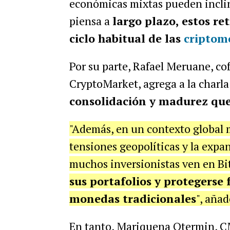
económicas mixtas pueden inclina
piensa a
largo plazo, estos r
ciclo habitual de las
criptom
Por su parte, Rafael Meruane, c
CryptoMarket, agrega a la charl
consolidación y madurez que 
"Además, en un contexto global 
tensiones geopolíticas y la expa
muchos inversionistas ven en B
sus portafolios y protegerse 
monedas tradicionales
", añad
En tanto, Mariquena Otermin, C