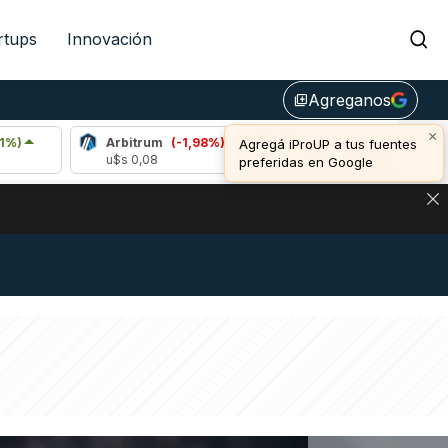
rtups
Innovación
Agreganos
library_add
×
Arbitrum
(-1,98%)
Bitcoin
(-0,33%)
Agregá iProUP a tus fuentes
u$s 0,08
u$s 64.797,00
u
preferidas en Google
NA: IMPACTO EN BITCOIN, DÓLAR CRIPTO Y EXCHANGES