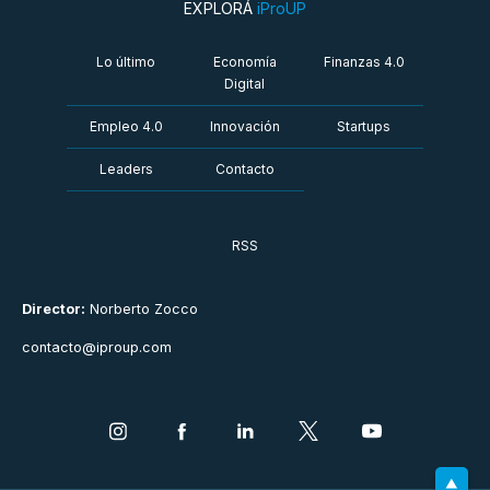
EXPLORÁ
iProUP
Lo último
Economía
Finanzas 4.0
Digital
Empleo 4.0
Innovación
Startups
Leaders
Contacto
RSS
Director:
Norberto Zocco
contacto@iproup.com