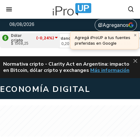
08/08/2026
Agreganos
library_add
×
Dólar
Agregá iProUP a tus fuentes
(-0,24%)
,87%)
Cardano
(0,38%)
Avalanche
(1,28
cripto
preferidas en Google
$ 1568,25
u$s 0,20
u$s 6,55
ALERTA
Normativa cripto - Clarity Act en Argentina: impacto
en Bitcoin, dólar cripto y exchanges
Más información
CLARITY ACT EN AR
ECONOMÍA DIGITAL