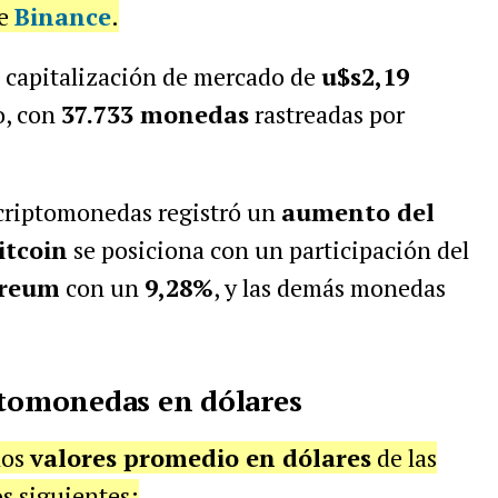
de
Binance
.
 capitalización de mercado de
u$s2,19
o, con
37.733 monedas
rastreadas por
criptomonedas registró un
aumento del
itcoin
se posiciona con un participación del
ereum
con un
9,28%
, y las demás monedas
ptomonedas en dólares
los
valores promedio en dólares
de las
s siguientes: