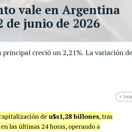
ánto vale en Argentina
12 de junio de 2026
 principal creció un 2,21%. La variación de
+ Seg
 capitalización de
u$s1,28 billones
, tras
en las últimas 24 horas, operando a