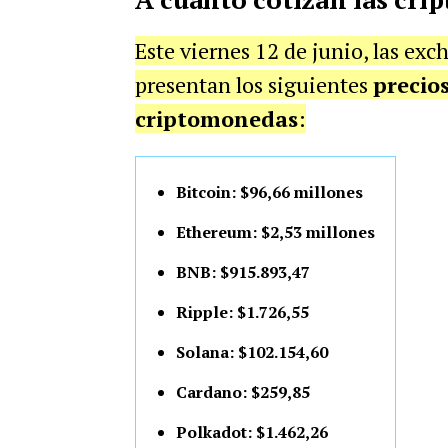
Este viernes 12 de junio, las ex
presentan los siguientes
precio
criptomonedas
:
Bitcoin: $96,66 millones
Ethereum: $2,53 millones
BNB: $915.893,47
Ripple: $1.726,55
Solana: $102.154,60
Cardano: $259,85
Polkadot: $1.462,26