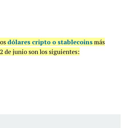
los
dólares cripto o stablecoins
más
2 de junio son los siguientes: