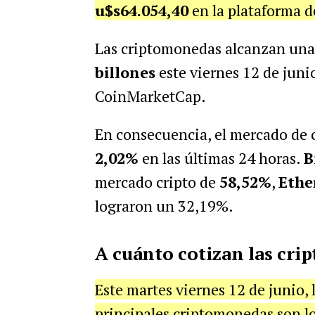
u$s64.054,40
en la plataforma 
Las criptomonedas alcanzan una
billones
este viernes 12 de juni
CoinMarketCap.
En consecuencia, el mercado de 
2,02%
en las últimas 24 horas.
B
mercado cripto de
58,52%
,
Eth
lograron un 32,19%.
A cuánto cotizan las cri
Este martes viernes 12 de junio, 
principales criptomonedas son lo