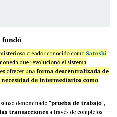
e fundó
l misterioso creador conocido como
Satoshi
tomoneda que revolucionó el sistema
 es ofrecer una
forma descentralizada de
la necesidad de intermediarios como
consenso denominado
"prueba de trabajo"
,
las transacciones
a través de complejos