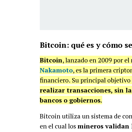
Bitcoin: qué es y cómo s
Bitcoin
, lanzado en 2009 por e
Nakamoto
, es la primera crip
financiero. Su principal objetivo
realizar transacciones, sin 
bancos o gobiernos.
Bitcoin utiliza un sistema de 
en el cual los
mineros validan 