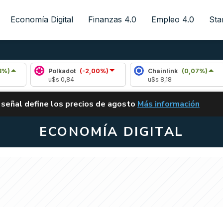
Economía Digital
Finanzas 4.0
Empleo 4.0
Sta
Polkadot
(-2,00%)
Chainlink
(0,07%)
Ar
u$s 0,84
u$s 8,18
u$
ALERTA
 señal define los precios de agosto
Más información
VUELVE EL CARRY TRA
ECONOMÍA DIGITAL