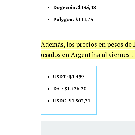
Dogecoin: $135,48
Polygon: $111,75
Además, los precios en pesos de 
usados en Argentina al viernes 1
USDT: $1.499
DAI: $1.476,70
USDC: $1.503,71