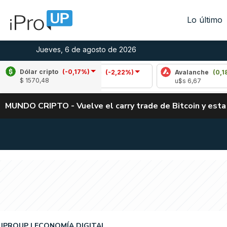
Lo último
Jueves, 6 de agosto de 2026
Dólar cripto
(-0,17%)
Cardano
(-2,22%)
Avalanche
(0,18%)
$ 1570,48
u$s 0,19
u$s 6,67
MUNDO CRIPTO - Vuelve el carry trade de Bitcoin y esta
IPROUP
ECONOMÍA DIGITAL