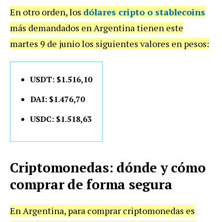
En otro orden, los
dólares cripto o stablecoins
más demandados en Argentina tienen este
martes 9 de junio los siguientes valores en pesos:
USDT: $1.516,10
DAI: $1.476,70
USDC: $1.518,63
Criptomonedas: dónde y cómo
comprar de forma segura
En Argentina, para comprar criptomonedas es