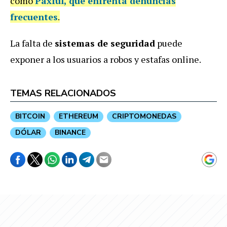
como
Paxful
, que enfrenta denuncias
frecuentes
.
La falta de
sistemas de seguridad
puede
exponer a los usuarios a robos y estafas online.
TEMAS RELACIONADOS
BITCOIN
ETHEREUM
CRIPTOMONEDAS
DÓLAR
BINANCE