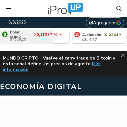
6/8/2026
Agreganos
library_add
Dólar
(-0,21%)
Cardano
(-1,96%)
Avalanche
(0,04%)
cripto
$ 1568,20
u$s 0,19
u$s 6,67
ALERTA
MUNDO CRIPTO - Vuelve el carry trade de Bitcoin y
esta señal define los precios de agosto
Más
VUELVE EL CAR
información
ECONOMÍA DIGITAL