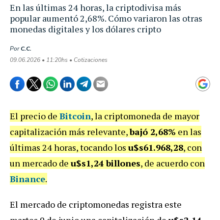
En las últimas 24 horas, la criptodivisa más
popular aumentó 2,68%. Cómo variaron las otras
monedas digitales y los dólares cripto
Por
C.C.
09.06.2026 • 11:20hs • Cotizaciones
El precio de
Bitcoin
, la criptomoneda de mayor
capitalización más relevante,
bajó 2,68%
en las
últimas 24 horas, tocando los
u$s61.968,28
, con
un mercado de
u$s1,24 billones
, de acuerdo con
Binance
.
El mercado de criptomonedas registra este
martes 9 de junio una capitalización de
u$s2,14