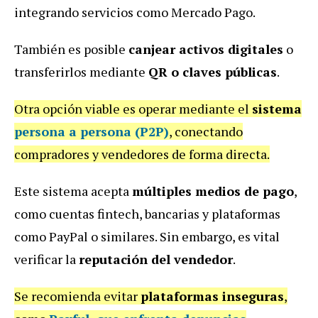
integrando servicios como Mercado Pago.
También es posible
canjear activos digitales
o
transferirlos mediante
QR o claves públicas
.
Otra opción viable es operar mediante el
sistema
persona a persona (P2P)
, conectando
compradores y vendedores de forma directa.
Este sistema acepta
múltiples medios de pago
,
como cuentas fintech, bancarias y plataformas
como PayPal o similares. Sin embargo, es vital
verificar la
reputación del vendedor
.
Se recomienda evitar
plataformas inseguras
,