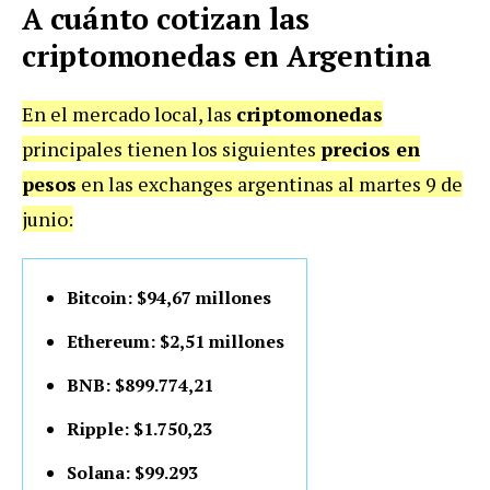
A cuánto cotizan las
criptomonedas en Argentina
En el mercado local, las
criptomonedas
principales tienen los siguientes
precios en
pesos
en las exchanges argentinas al martes 9 de
junio:
Bitcoin: $94,67 millones
Ethereum: $2,51 millones
BNB: $899.774,21
Ripple: $1.750,23
Solana: $99.293