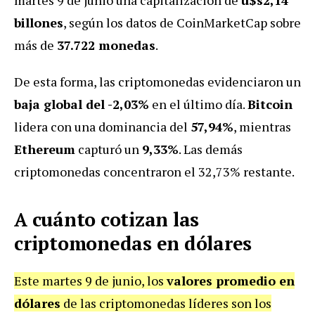
billones
, según los datos de CoinMarketCap sobre
más de
37.722 monedas
.
De esta forma, las criptomonedas evidenciaron un
baja global del -2,03%
en el último día.
Bitcoin
lidera con una dominancia del
57,94%
, mientras
Ethereum
capturó un
9,33%
. Las demás
criptomonedas concentraron el 32,73% restante.
A cuánto cotizan las
criptomonedas en dólares
Este martes 9 de junio, los
valores promedio en
dólares
de las criptomonedas líderes son los