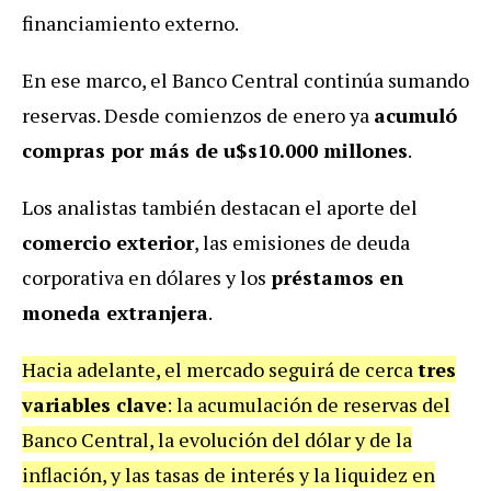
financiamiento externo.
En ese marco, el Banco Central continúa sumando
reservas. Desde comienzos de enero ya
acumuló
compras por más de u$s10.000 millones
.
Los analistas también destacan el aporte del
comercio exterior
, las emisiones de deuda
corporativa en dólares y los
préstamos en
moneda extranjera
.
Hacia adelante, el mercado seguirá de cerca
tres
variables clave
: la acumulación de reservas del
Banco Central, la evolución del dólar y de la
inflación, y las tasas de interés y la liquidez en