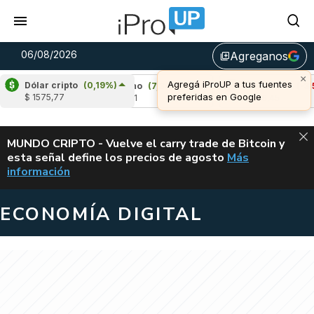
06/08/2026
Agreganos
library_add
×
Agregá iProUP a tus fuentes
Dólar cripto
(0,19%)
25%)
Cardano
(7,34%)
Avalanche
(-3,52%
preferidas en Google
$ 1575,77
u$s 0,21
u$s 6,45
ALERTA
MUNDO CRIPTO - Vuelve el carry trade de Bitcoin y
esta señal define los precios de agosto
Más
VUELVE EL CAR
información
ECONOMÍA DIGITAL