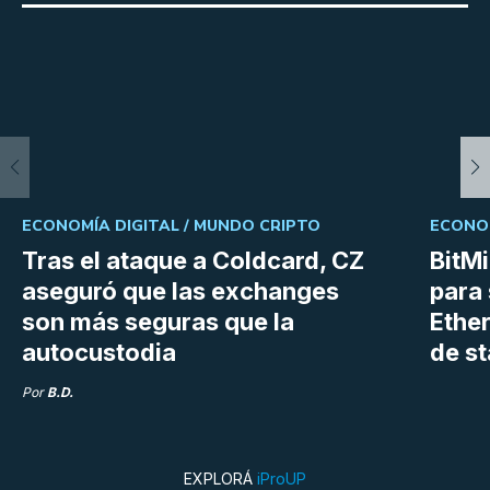
ECONOMÍA DIGITAL /
MUNDO CRIPTO
ECONOM
Tras el ataque a Coldcard, CZ
BitM
aseguró que las exchanges
para 
son más seguras que la
Ethe
autocustodia
de s
Por
B.D.
EXPLORÁ
iProUP