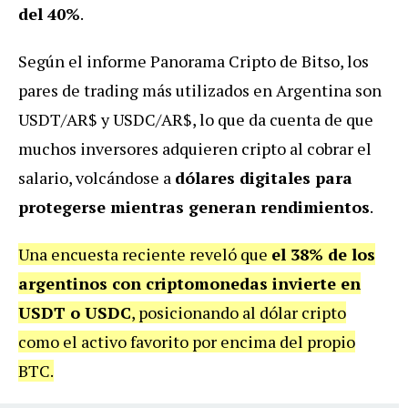
del 40%
.
Según el informe Panorama Cripto de Bitso, los
pares de trading más utilizados en Argentina son
USDT/AR$ y USDC/AR$, lo que da cuenta de que
muchos inversores adquieren cripto al cobrar el
salario, volcándose a
dólares digitales para
protegerse mientras generan rendimientos
.
Una encuesta reciente reveló que
el 38% de los
argentinos con criptomonedas invierte en
USDT o USDC
, posicionando al dólar cripto
como el activo favorito por encima del propio
BTC.