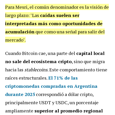
Para Mesri, el común denominador es la visión de
largo plazo: "Las
caídas suelen ser
interpretadas más como oportunidades de
acumulación
que como una señal para salir del
mercado".
Cuando Bitcoin cae, una parte del
capital local
no sale del ecosistema cripto
, sino que migra
hacia las
stablecoins
. Este comportamiento tiene
raíces estructurales.
El 71% de las
criptomonedas compradas en Argentina
durante 2025
correspondió a dólar cripto,
principalmente USDT y USDC, un porcentaje
ampliamente
superior al promedio regional