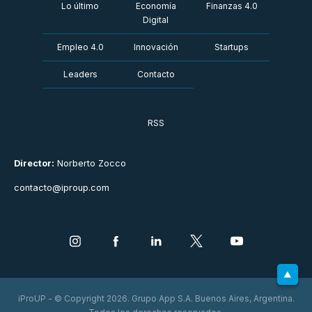
Lo último
Economía
Finanzas 4.0
Digital
Empleo 4.0
Innovación
Startups
Leaders
Contacto
RSS
Director:
Norberto Zocco
contacto@iproup.com
iProUP - © Copyright 2026. Grupo App S.A. Buenos Aires, Argentina.