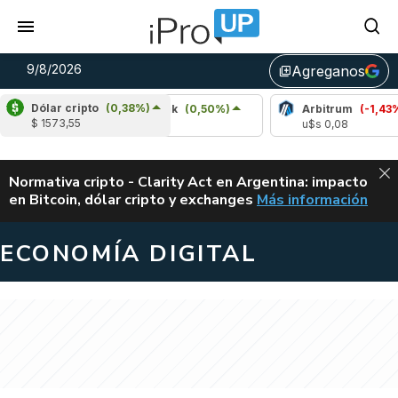
9/8/2026
Agreganos
library_add
Dólar cripto
(0,38%)
%)
Chainlink
(0,50%)
Arbitrum
(-1,43%)
$ 1573,55
u$s 8,33
u$s 0,08
ALERTA
Normativa cripto - Clarity Act en Argentina: impacto
en Bitcoin, dólar cripto y exchanges
Más información
CLARITY ACT EN AR
ECONOMÍA DIGITAL