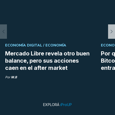
ECONOMÍA DIGITAL /
ECONOMÍA
ECONOM
Mercado Libre revela otro buen
Por q
balance, pero sus acciones
Bitco
caen en el after market
entra
Por
M.B
EXPLORÁ
iProUP