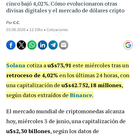
cinco bajó 4,02%. Cómo evolucionaron otras
divisas digitales y el mercado de dólares cripto
Por
C.C.
03.06.2026 • 12:10hs • Cotizaciones
Solana
cotiza a
u$s73,91
este miércoles tras un
retroceso de 4,02%
en los últimas 24 horas, con
una capitalización de
u$s42.752,18 millones
,
según datos extraídos de
Binance
.
El mercado mundial de criptomonedas alcanza
hoy, miércoles 3 de junio, una capitalización de
u$s2,30 billones
, según los datos de