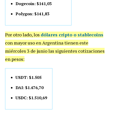
Dogecoin: $141,03
Polygon: $141,83
Por otro lado, los
dólares cripto o stablecoins
con mayor uso en Argentina tienen este
miércoles 3 de junio las siguientes cotizaciones
en pesos:
USDT: $1.505
DAI: $1.476,70
USDC: $1.510,69