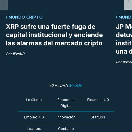
/
MUNDO CRIPTO
/
MUND
XRP sufre una fuerte fuga de
JP M
capital institucional y enciende
detu
las alarmas del mercado cripto
insti
una d
Por
iProUP
Por
iPro
EXPLORÁ
iProUP
Lo último
Economía
Finanzas 4.0
Digital
Empleo 4.0
Innovación
Startups
Leaders
Contacto