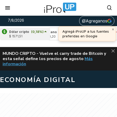
7/8/2026
Agreganos
library_add
×
Agregá iProUP a tus fuentes
Dólar cripto
(0,18%)
,28%)
Cardano
(6,96%)
Avalanche
(-4,37
preferidas en Google
$ 1571,51
u$s 0,20
u$s 6,42
ALERTA
MUNDO CRIPTO - Vuelve el carry trade de Bitcoin y
esta señal define los precios de agosto
Más
VUELVE EL CAR
información
ECONOMÍA DIGITAL