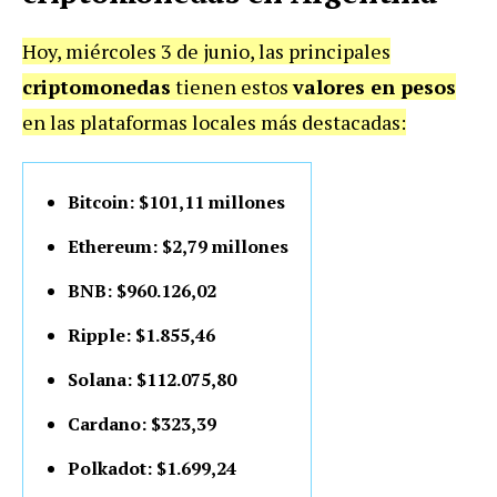
Hoy, miércoles 3 de junio, las principales
criptomonedas
tienen estos
valores en pesos
en las plataformas locales más destacadas:
Bitcoin: $101,11 millones
Ethereum: $2,79 millones
BNB: $960.126,02
Ripple: $1.855,46
Solana: $112.075,80
Cardano: $323,39
Polkadot: $1.699,24