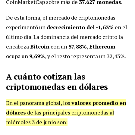
CoinMarketCap sobre más de
37.627 monedas
.
De esta forma, el mercado de criptomonedas
experimentó un
decrecimiento del -1,63%
en el
último día. La dominancia del mercado cripto la
encabeza
Bitcoin
con un
57,88%
,
Ethereum
ocupa un
9,69%
, y el resto representa un 32,43%.
A cuánto cotizan las
criptomonedas en dólares
En el panorama global, los
valores promedio en
dólares
de las principales criptomonedas al
miércoles 3 de junio son: