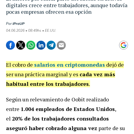
digitales crece entre trabajadores, aunque todavía
pocas empresas ofrecen esa opción
Por
iProUP
04.06.2026 • 08:49hs • EE.UU.
El cobro de
salarios en criptomonedas
dejó de
ser una práctica marginal y es
cada vez más
habitual entre los trabajadores
.
Según un relevamiento de Oobit realizado
entre
1.004 empleados de Estados Unidos
,
el
20% de los trabajadores consultados
aseguró haber cobrado alguna vez
parte de su