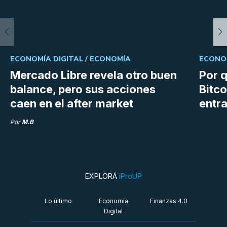
ECONOMÍA DIGITAL /
ECONOMÍA
ECONOM
Mercado Libre revela otro buen
Por q
balance, pero sus acciones
Bitco
caen en el after market
entra
Por
M.B
EXPLORÁ
iProUP
Lo último
Economía
Finanzas 4.0
Digital