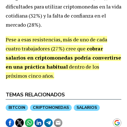
dificultades para utilizar criptomonedas en la vida
cotidiana (32%) y la falta de confianza en el
mercado (28%).
Pese a esas resistencias, más de uno de cada
cuatro trabajadores (27%) cree que
cobrar
salarios en criptomonedas podría convertirse
en una práctica habitual
dentro de los
próximos cinco años.
TEMAS RELACIONADOS
BITCOIN
CRIPTOMONEDAS
SALARIOS