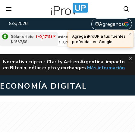
8/8/2026
Agreganos
library_add
×
Agregá iProUP a tus fuentes
Dólar cripto
(-0,17%)
(-0,06%)
Cardano
(-0,83%)
Avalanche
(1,
preferidas en Google
$ 1567,58
4
u$s 0,20
u$s 6,54
ALERTA
Normativa cripto - Clarity Act en Argentina: impacto
en Bitcoin, dólar cripto y exchanges
Más información
CLARITY ACT EN AR
ECONOMÍA DIGITAL