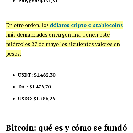
Polygon: $134,31
En otro orden, los
dólares cripto o stablecoins
más demandados en Argentina tienen este
miércoles 27 de mayo los siguientes valores en
pesos:
USDT: $1.482,30
DAI: $1.476,70
USDC: $1.486,26
Bitcoin: qué es y cómo se fundó