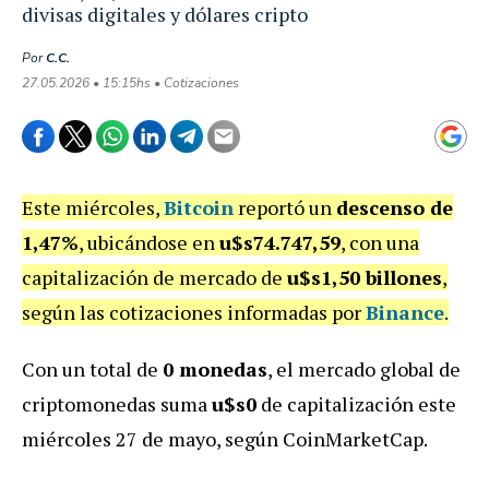
divisas digitales y dólares cripto
Por
C.C.
27.05.2026 • 15:15hs • Cotizaciones
Este miércoles,
Bitcoin
reportó un
descenso de
1,47%
, ubicándose en
u$s74.747,59
, con una
capitalización de mercado de
u$s1,50 billones
,
según las cotizaciones informadas por
Binance
.
Con un total de
0 monedas
, el mercado global de
criptomonedas suma
u$s0
de capitalización este
miércoles 27 de mayo, según CoinMarketCap.