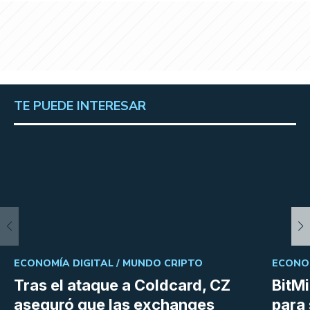
TE PUEDE INTERESAR
ECONOMÍA DIGITAL /
MUNDO CRIPTO
ECONOM
Tras el ataque a Coldcard, CZ
BitM
aseguró que las exchanges
para 