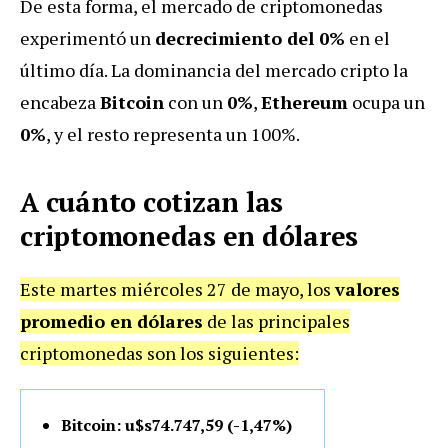
De esta forma, el mercado de criptomonedas
experimentó un
decrecimiento del 0%
en el
último día. La dominancia del mercado cripto la
encabeza
Bitcoin
con un
0%
,
Ethereum
ocupa un
0%
, y el resto representa un 100%.
A cuánto cotizan las
criptomonedas en dólares
Este martes miércoles 27 de mayo, los
valores
promedio en dólares
de las principales
criptomonedas son los siguientes:
Bitcoin: u$s74.747,59 (-1,47%)