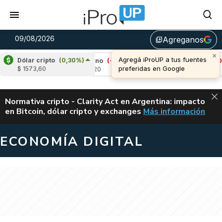
09/08/2026
Agreganos
library_add
×
Agregá iProUP a tus fuentes
Dólar cripto
(0,30%)
24%)
Cardano
(-1,81%)
Avalanche
(-0,49%
preferidas en Google
$ 1573,60
u$s 0,20
u$s 6,48
ALERTA
Normativa cripto - Clarity Act en Argentina: impacto
en Bitcoin, dólar cripto y exchanges
Más información
CLARITY ACT EN AR
ECONOMÍA DIGITAL