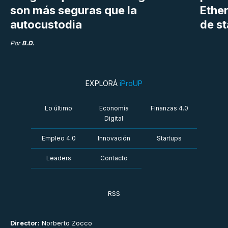
son más seguras que la
Ethe
autocustodia
de s
Por
B.D.
EXPLORÁ
iProUP
Lo último
Economía
Finanzas 4.0
Digital
Empleo 4.0
Innovación
Startups
Leaders
Contacto
RSS
Director:
Norberto Zocco