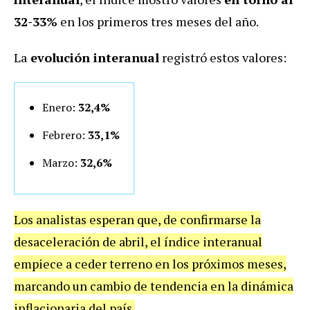
32-33%
en los primeros tres meses del año.
La
evolución interanual
registró estos valores:
Enero:
32,4%
Febrero:
33,1%
Marzo:
32,6%
Los analistas esperan que, de confirmarse la
desaceleración de abril, el índice interanual
empiece a ceder terreno en los próximos meses,
marcando un cambio de tendencia en la dinámica
inflacionaria del país.