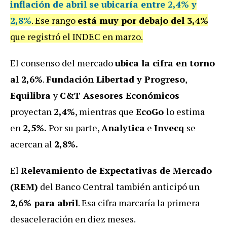
inflación de abril se ubicaría entre 2,4% y
2,8%
. Ese rango
está muy por debajo del 3,4%
que registró el INDEC en marzo.
El consenso del mercado
ubica la cifra en torno
al 2,6%
.
Fundación Libertad y Progreso
,
Equilibra
y
C&T Asesores Económicos
proyectan
2,4%
, mientras que
EcoGo
lo estima
en
2,5%.
Por su parte,
Analytica
e
Invecq
se
acercan al
2,8%.
El
Relevamiento de Expectativas de Mercado
(REM)
del Banco Central también anticipó un
2,6% para abril
. Esa cifra marcaría la primera
desaceleración en diez meses.