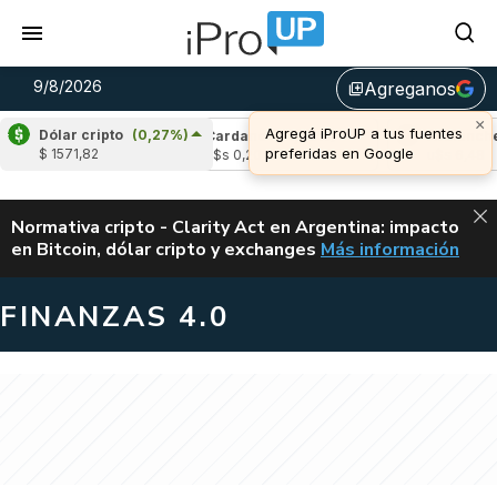
9/8/2026
Agreganos
library_add
×
Agregá iProUP a tus fuentes
Dólar cripto
(0,27%)
(-0,58%)
Cardano
(-1,40%)
Avalanche
(-1
preferidas en Google
$ 1571,82
4
u$s 0,20
u$s 6,48
ALERTA
Normativa cripto - Clarity Act en Argentina: impacto
en Bitcoin, dólar cripto y exchanges
Más información
CLARITY ACT EN AR
FINANZAS 4.0