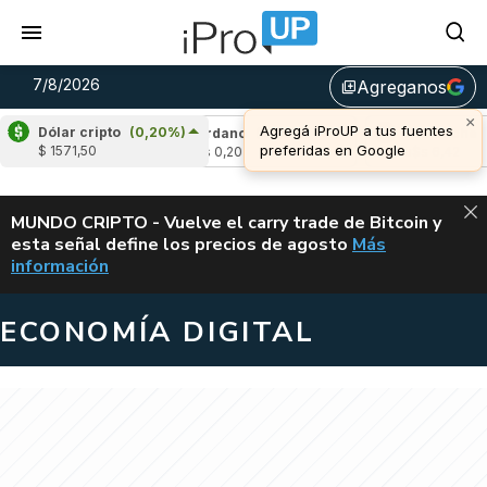
7/8/2026
Agreganos
library_add
×
Agregá iProUP a tus fuentes
Dólar cripto
(0,20%)
-1,69%)
Cardano
(4,88%)
Avalanche
(-3,
preferidas en Google
$ 1571,50
u$s 0,20
u$s 6,42
ALERTA
MUNDO CRIPTO - Vuelve el carry trade de Bitcoin y
esta señal define los precios de agosto
Más
VUELVE EL CAR
información
ECONOMÍA DIGITAL