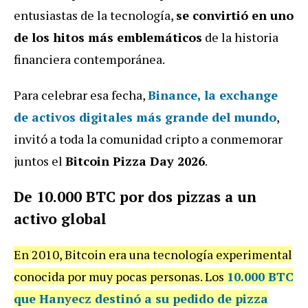
entusiastas de la tecnología,
se convirtió en uno
de los hitos más emblemáticos
de la historia
financiera contemporánea.
Para celebrar esa fecha,
Binance
, la exchange
de activos digitales más grande del mundo
,
invitó a toda la comunidad cripto a conmemorar
juntos el
Bitcoin Pizza Day 2026
.
De 10.000 BTC por dos pizzas a un
activo global
En 2010, Bitcoin era una tecnología experimental
conocida por muy pocas personas. Los
10.000 BTC
que Hanyecz destinó a su pedido de pizza