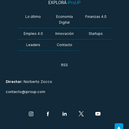
EXPLORÁ
iProUP
Lo último
Economía
Finanzas 4.0
Digital
Empleo 4.0
Innovación
Startups
Leaders
Contacto
RSS
Director:
Norberto Zocco
contacto@iproup.com