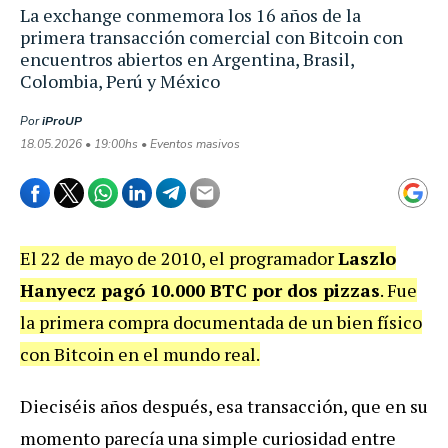
La exchange conmemora los 16 años de la
primera transacción comercial con Bitcoin con
encuentros abiertos en Argentina, Brasil,
Colombia, Perú y México
Por
iProUP
18.05.2026 • 19:00hs • Eventos masivos
El 22 de mayo de 2010, el programador
Laszlo
Hanyecz pagó 10.000 BTC por dos pizzas
. Fue
la primera compra documentada de un bien físico
con Bitcoin en el mundo real.
Dieciséis años después, esa transacción, que en su
momento parecía una simple curiosidad entre