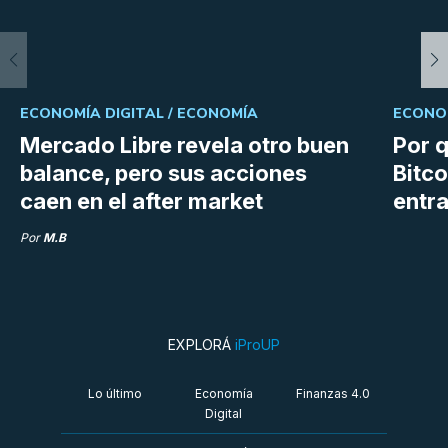
ECONOMÍA DIGITAL /
ECONOMÍA
ECONOM
Mercado Libre revela otro buen
Por q
balance, pero sus acciones
Bitco
caen en el after market
entra
Por
M.B
EXPLORÁ
iProUP
Lo último
Economía
Finanzas 4.0
Digital