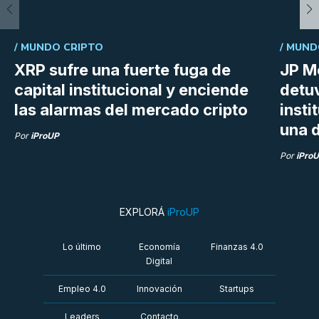
/
MUNDO CRIPTO
/
MUND
XRP sufre una fuerte fuga de
JP M
capital institucional y enciende
detu
las alarmas del mercado cripto
insti
una d
Por
iProUP
Por
iPro
EXPLORÁ
iProUP
Lo último
Economía
Finanzas 4.0
Digital
Empleo 4.0
Innovación
Startups
Leaders
Contacto