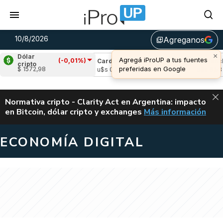
10/8/2026
Agreganos
library_add
×
Dólar
Agregá iProUP a tus fuentes
(-0,01%)
e
(0,08%)
Cardano
(-0,96%)
Avalanche
(
cripto
preferidas en Google
$ 1572,98
03
u$s 0,20
u$s 6,53
ALERTA
Normativa cripto - Clarity Act en Argentina: impacto
en Bitcoin, dólar cripto y exchanges
Más información
CLARITY ACT EN AR
ECONOMÍA DIGITAL