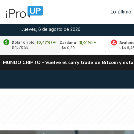
Lo último
Jueves, 6 de agosto de 2026
Dólar cripto
(0,47%)
26%)
Cardano
(5,01%)
Avalanche
(-2,93%
$ 1570,55
u$s 0,20
u$s 6,45
MUNDO CRIPTO - Vuelve el carry trade de Bitcoin y esta