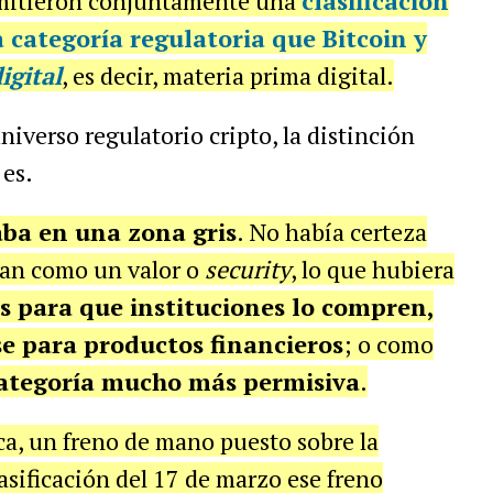
emitieron conjuntamente una
clasificación
categoría regulatoria que Bitcoin y
gital
, es decir, materia prima digital.
niverso regulatorio cripto, la distinción
 es.
ba en una zona gris
. No había certeza
rían como un valor o
security
, lo que hubiera
as para que instituciones lo compren,
e para productos financieros
; o como
ategoría mucho más permisiva
.
ca, un freno de mano puesto sobre la
asificación del 17 de marzo ese freno