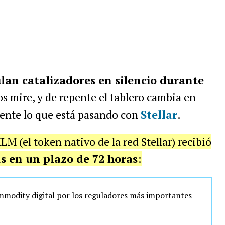
lan catalizadores en silencio durante
los mire, y de repente el tablero cambia en
ente lo que está pasando con
Stellar
.
M (el token nativo de la red Stellar) recibió
as en un plazo de 72 horas
:
mmodity digital por los reguladores más importantes