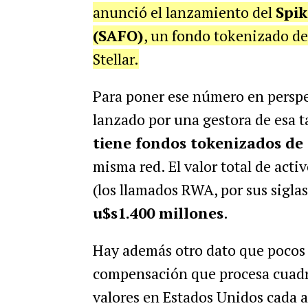
anunció el lanzamiento del
Spi
(SAFO)
, un fondo tokenizado de
Stellar.
Para poner ese número en perspec
lanzado por una gestora de esa ta
tiene fondos tokenizados de
misma red. El valor total de acti
(los llamados RWA, por sus sigla
u$s1.400 millones
.
Hay además otro dato que pocos
compensación que procesa cuadri
valores en Estados Unidos cada 