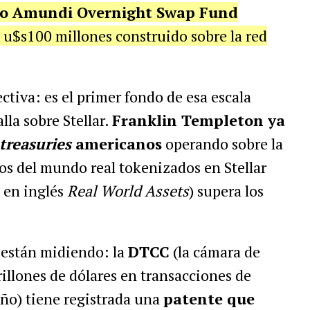
ko Amundi Overnight Swap Fund
 u$s100 millones construido sobre la red
tiva: es el primer fondo de esa escala
lla sobre Stellar.
Franklin Templeton ya
treasuries
americanos
operando sobre la
vos del mundo real tokenizados en Stellar
s en inglés
Real World Assets
) supera los
 están midiendo: la
DTCC
(la cámara de
llones de dólares en transacciones de
año) tiene registrada una
patente que