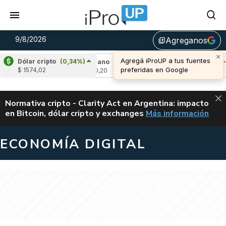
9/8/2026
Agreganos
library_add
×
Agregá iProUP a tus fuentes
Dólar cripto
(0,34%)
0,38%)
Cardano
(-1,52%)
Avalanche
(-0,8
preferidas en Google
$ 1574,02
u$s 0,20
u$s 6,49
ALERTA
Normativa cripto - Clarity Act en Argentina: impacto
en Bitcoin, dólar cripto y exchanges
Más información
CLARITY ACT EN AR
ECONOMÍA DIGITAL