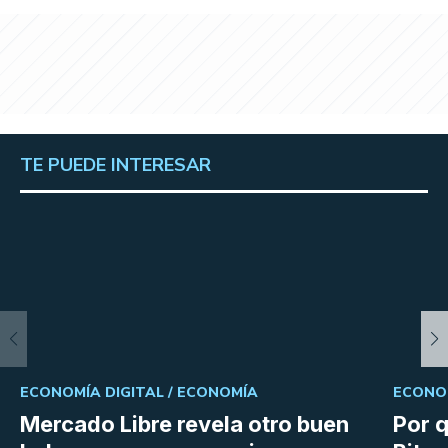
TE PUEDE INTERESAR
ECONOMÍA DIGITAL /
ECONOMÍA
ECONOM
Mercado Libre revela otro buen
Por q