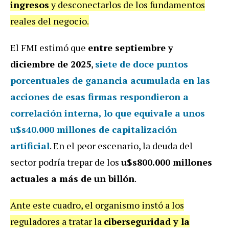
ingresos
y desconectarlos de los fundamentos
reales del negocio.
El FMI estimó que
entre septiembre y
diciembre de 2025
,
siete de doce puntos
porcentuales de ganancia acumulada en las
acciones de esas firmas respondieron a
correlación interna, lo que equivale a unos
u$s40.000 millones de capitalización
artificial
. En el peor escenario, la deuda del
sector podría trepar de los
u$s800.000 millones
actuales a más de un billón
.
Ante este cuadro, el organismo instó a los
reguladores a tratar la
ciberseguridad y la