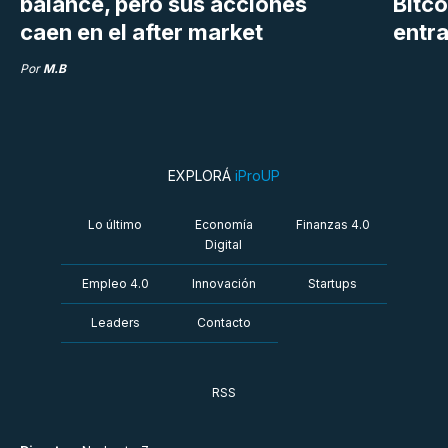
balance, pero sus acciones
Bitco
caen en el after market
entra
Por
M.B
EXPLORÁ
iProUP
Lo último
Economía
Finanzas 4.0
Digital
Empleo 4.0
Innovación
Startups
Leaders
Contacto
RSS