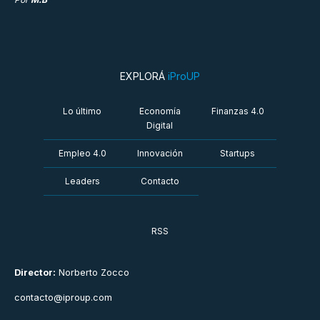
EXPLORÁ
iProUP
Lo último
Economía
Finanzas 4.0
Digital
Empleo 4.0
Innovación
Startups
Leaders
Contacto
RSS
Director:
Norberto Zocco
contacto@iproup.com