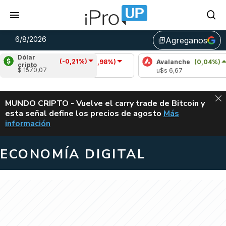
6/8/2026
Agreganos
library_add
Dólar
(-0,21%)
Cardano
(-0,98%)
Avalanche
(0,04%)
cripto
$ 1570,07
u$s 0,19
u$s 6,67
ALERTA
MUNDO CRIPTO - Vuelve el carry trade de Bitcoin y
esta señal define los precios de agosto
Más
VUELVE EL CAR
información
ECONOMÍA DIGITAL