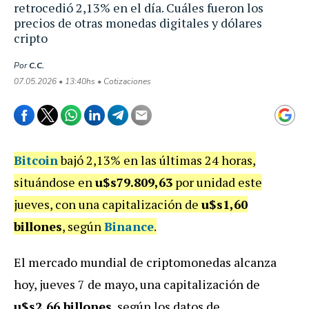
retrocedió 2,13% en el día. Cuáles fueron los
precios de otras monedas digitales y dólares
cripto
Por
C.C.
07.05.2026 • 13:40hs • Cotizaciones
Bitcoin
bajó 2,13% en las últimas 24 horas,
situándose en
u$s79.809,63
por unidad este
jueves, con una capitalización de
u$s1,60
billones
, según
Binance
.
El mercado mundial de criptomonedas alcanza
hoy, jueves 7 de mayo, una capitalización de
u$s2,66 billones
, según los datos de