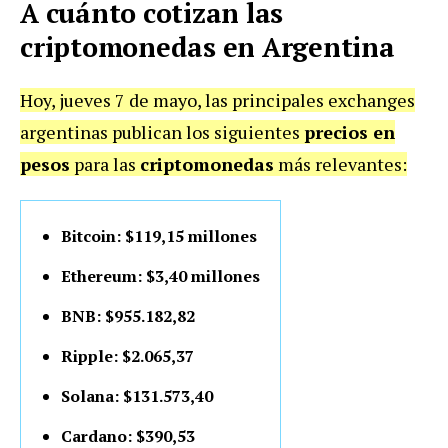
A cuánto cotizan las
criptomonedas en Argentina
Hoy, jueves 7 de mayo, las principales exchanges
argentinas publican los siguientes
precios en
pesos
para las
criptomonedas
más relevantes:
Bitcoin: $119,15 millones
Ethereum: $3,40 millones
BNB: $955.182,82
Ripple: $2.065,37
Solana: $131.573,40
Cardano: $390,53