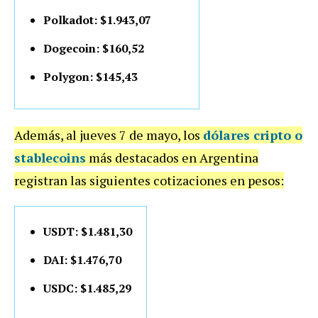
Polkadot: $1.943,07
Dogecoin: $160,52
Polygon: $145,43
Además, al jueves 7 de mayo, los
dólares cripto o
stablecoins
más destacados en Argentina
registran las siguientes cotizaciones en pesos:
USDT: $1.481,30
DAI: $1.476,70
USDC: $1.485,29