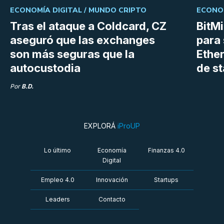
ECONOMÍA DIGITAL /
MUNDO CRIPTO
ECONOM
Tras el ataque a Coldcard, CZ
BitM
aseguró que las exchanges
para 
son más seguras que la
Ethe
autocustodia
de s
Por
B.D.
EXPLORÁ
iProUP
Lo último
Economía
Finanzas 4.0
Digital
Empleo 4.0
Innovación
Startups
Leaders
Contacto