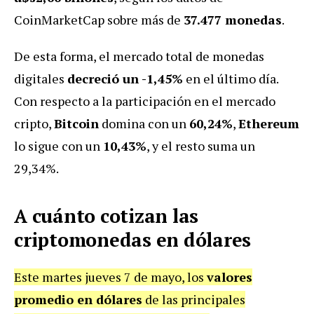
CoinMarketCap sobre más de
37.477 monedas
.
De esta forma, el mercado total de monedas
digitales
decreció un -1,45%
en el último día.
Con respecto a la participación en el mercado
cripto,
Bitcoin
domina con un
60,24%
,
Ethereum
lo sigue con un
10,43%
, y el resto suma un
29,34%.
A cuánto cotizan las
criptomonedas en dólares
Este martes jueves 7 de mayo, los
valores
promedio en dólares
de las principales