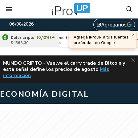
06/08/2026
Agreganos
library_add
×
Agregá iProUP a tus fuentes
Dólar cripto
(0,13%)
64%)
Cardano
(-1,61%)
Avalanche
(-4,05%
preferidas en Google
$ 1568,39
u$s 0,19
u$s 6,40
ALERTA
MUNDO CRIPTO - Vuelve el carry trade de Bitcoin y
esta señal define los precios de agosto
Más
VUELVE EL CAR
información
ECONOMÍA DIGITAL