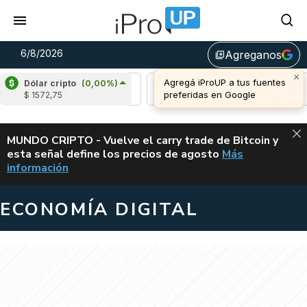
6/8/2026
Agreganos
library_add
×
Agregá iProUP a tus fuentes
Dólar cripto
(0,00%)
Ripple
(-2,73%)
Cardano
(6,43%)
Aval
preferidas en Google
$ 1572,75
u$s 1,04
u$s 0,20
u$s 
ALERTA
MUNDO CRIPTO - Vuelve el carry trade de Bitcoin y
esta señal define los precios de agosto
Más
VUELVE EL CAR
información
ECONOMÍA DIGITAL