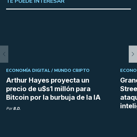
TE PUEDE INTERESAR
ECONOMÍA DIGITAL /
MUNDO CRIPTO
ECONOM
Arthur Hayes proyecta un
Gran
precio de u$s1 millón para
Stree
Bitcoin por la burbuja de la IA
ataq
intel
Por
B.D.