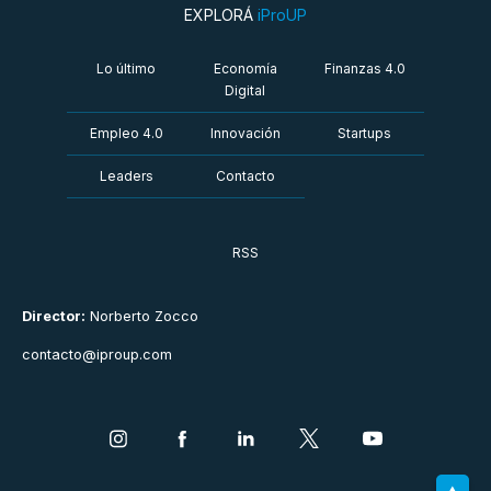
EXPLORÁ
iProUP
Lo último
Economía
Finanzas 4.0
Digital
Empleo 4.0
Innovación
Startups
Leaders
Contacto
RSS
Director:
Norberto Zocco
contacto@iproup.com