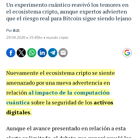
Un experimento cuántico reavivó los temores en
el ecosistema cripto, aunque expertos advierten
que el riesgo real para Bitcoin sigue siendo lejano
Por
B.D.
29.04.2026 • 15:45hs • mundo cripto
Nuevamente el ecosistema cripto se siente
amenazado por una nueva advertencia en
relación
al impacto de la computación
cuántica
sobre la seguridad de los
activos
digitales
.
Aunque el avance presentado en relación a esta
alerta es limitado, el debate que generó reveló las