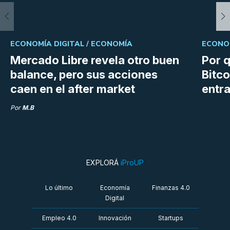
ECONOMÍA DIGITAL /
ECONOMÍA
ECONOM
Mercado Libre revela otro buen
Por q
balance, pero sus acciones
Bitco
caen en el after market
entra
Por
M.B
EXPLORÁ
iProUP
Lo último
Economía
Finanzas 4.0
Digital
Empleo 4.0
Innovación
Startups