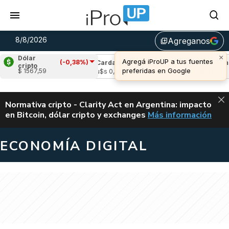
8/8/2026
Agreganos
library_add
×
Dólar
Agregá iProUP a tus fuentes
(-0,38%)
e
(0,10%)
Cardano
(-1,32%)
Avalanche
(
cripto
preferidas en Google
$ 1567,59
,04
u$s 0,20
u$s 6,55
ALERTA
Normativa cripto - Clarity Act en Argentina: impacto
en Bitcoin, dólar cripto y exchanges
Más información
CLARITY ACT EN AR
ECONOMÍA DIGITAL