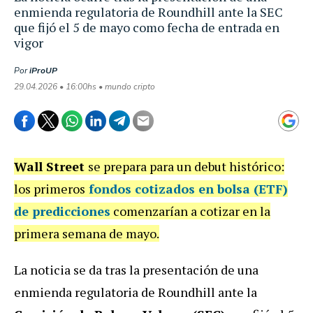
enmienda regulatoria de Roundhill ante la SEC
que fijó el 5 de mayo como fecha de entrada en
vigor
Por
iProUP
29.04.2026 • 16:00hs • mundo cripto
Wall Street
se prepara para un debut histórico:
los primeros
fondos cotizados en bolsa (ETF)
de predicciones
comenzarían a cotizar en la
primera semana de mayo.
La noticia se da tras la presentación de una
enmienda regulatoria de Roundhill ante la