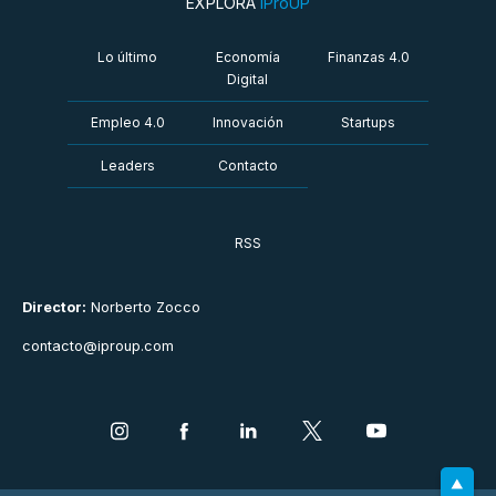
EXPLORÁ
iProUP
Lo último
Economía
Finanzas 4.0
Digital
Empleo 4.0
Innovación
Startups
Leaders
Contacto
RSS
Director:
Norberto Zocco
contacto@iproup.com