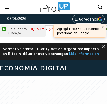
08/08/2026
Agreganos
library_add
×
Agregá iProUP a tus fuentes
Dólar cripto
(-0,18%)
)
Cardano
(-0,56%)
Avalanche
(1,98%)
preferidas en Google
$ 1567,52
u$s 0,20
u$s 6,55
ALERTA
Normativa cripto - Clarity Act en Argentina: impacto
en Bitcoin, dólar cripto y exchanges
Más información
CLARITY ACT EN AR
ECONOMÍA DIGITAL