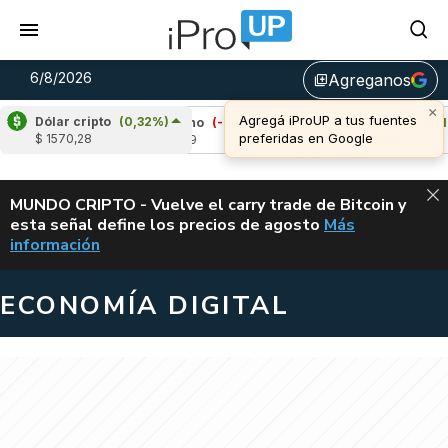
6/8/2026
Agreganos
library_add
×
Agregá iProUP a tus fuentes
Dólar cripto
(0,32%)
57%)
Cardano
(-2,63%)
Avalanche
(0,18%)
preferidas en Google
$ 1570,28
u$s 0,19
u$s 6,69
ALERTA
MUNDO CRIPTO - Vuelve el carry trade de Bitcoin y
esta señal define los precios de agosto
Más
VUELVE EL CAR
información
ECONOMÍA DIGITAL