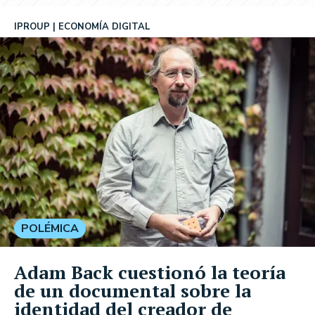
IPROUP
ECONOMÍA DIGITAL
POLÉMICA
Adam Back cuestionó la teoría
de un documental sobre la
identidad del creador de