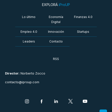
EXPLORÁ
iProUP
Lo último
Economía
Finanzas 4.0
Digital
Empleo 4.0
Innovación
Startups
Leaders
Contacto
RSS
Director:
Norberto Zocco
contacto@iproup.com