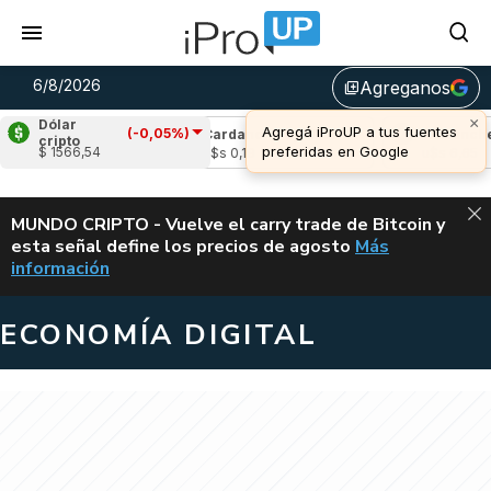
6/8/2026
Agreganos
library_add
Dólar
(-0,05%)
(-1,93%)
Cardano
(-0,07%)
Avalanche
(0,
cripto
$ 1566,54
u$s 0,19
u$s 6,65
ALERTA
MUNDO CRIPTO - Vuelve el carry trade de Bitcoin y
esta señal define los precios de agosto
Más
VUELVE EL CAR
información
ECONOMÍA DIGITAL