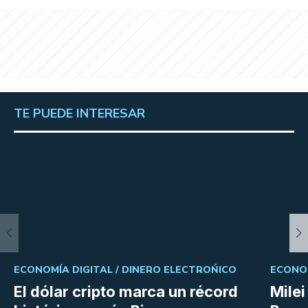
TE PUEDE INTERESAR
ECONOMÍA DIGITAL /
DINERO ELECTROŃICO
ECONOM
El dólar cripto marca un récord
Milei