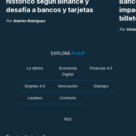
histórico según Binance y
Banco
desafía a bancos y tarjetas
impac
bille
Por
Andrés Rodríguez
Por
Vícto
EXPLORÁ
iProUP
Lo último
Economía
Finanzas 4.0
Digital
Empleo 4.0
Innovación
Startups
Leaders
Contacto
RSS