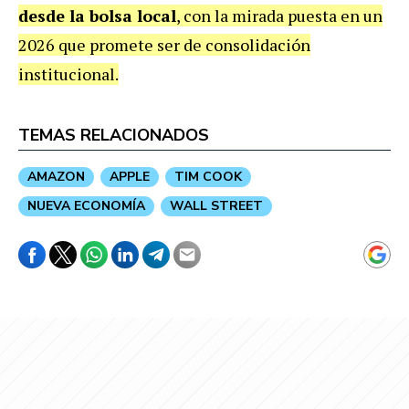
desde la bolsa local
, con la mirada puesta en un
2026 que promete ser de consolidación
institucional.
TEMAS RELACIONADOS
AMAZON
APPLE
TIM COOK
NUEVA ECONOMÍA
WALL STREET