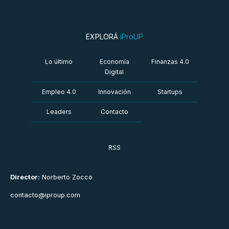
EXPLORÁ
iProUP
Lo último
Economía
Finanzas 4.0
Digital
Empleo 4.0
Innovación
Startups
Leaders
Contacto
RSS
Director:
Norberto Zocco
contacto@iproup.com