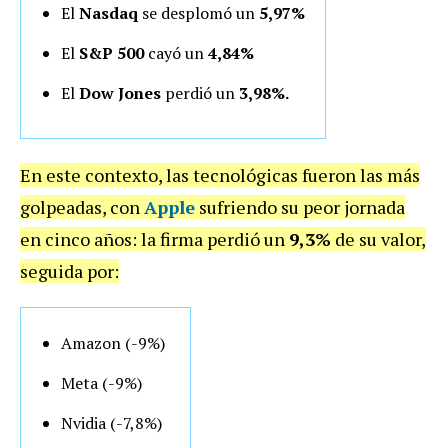
El
Nasdaq
se desplomó un
5,97%
El
S&P 500
cayó un
4,84%
El
Dow Jones
perdió un
3,98%.
En este contexto, las tecnológicas fueron las más
golpeadas, con
Apple
sufriendo su peor jornada
en cinco años: la firma perdió un
9,3%
de su valor,
seguida por:
Amazon (-9%)
Meta (-9%)
Nvidia (-7,8%)