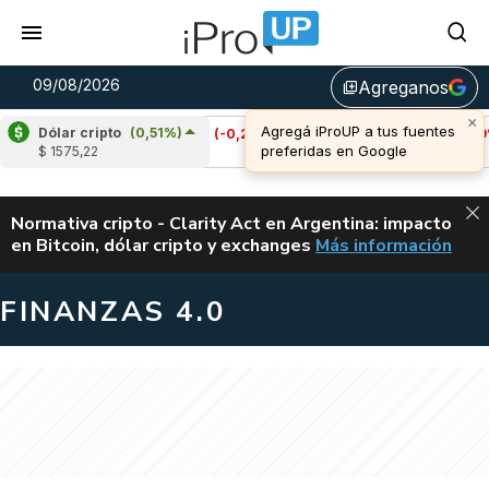
09/08/2026
Agreganos
library_add
×
Agregá iProUP a tus fuentes
Dólar cripto
(0,51%)
Cardano
(-0,29%)
Avalanche
(-1,09%)
preferidas en Google
$ 1575,22
u$s 0,20
u$s 6,49
ALERTA
Normativa cripto - Clarity Act en Argentina: impacto
en Bitcoin, dólar cripto y exchanges
Más información
CLARITY ACT EN AR
FINANZAS 4.0