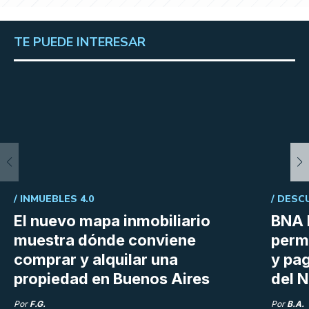
TE PUEDE INTERESAR
/
INMUEBLES 4.0
/
DESC
El nuevo mapa inmobiliario
BNA 
muestra dónde conviene
perm
comprar y alquilar una
y pag
propiedad en Buenos Aires
del N
Por
F.G.
Por
B.A.