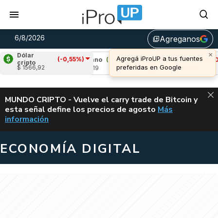
6/8/2026
Agreganos
library_add
×
Dólar
Agregá iProUP a tus fuentes
(-0,55%)
,91%)
Cardano
(0,04%)
Avalanche
(-0,27
cripto
preferidas en Google
$ 1566,92
u$s 0,19
u$s 6,64
ALERTA
MUNDO CRIPTO - Vuelve el carry trade de Bitcoin y
esta señal define los precios de agosto
Más
VUELVE EL CAR
información
ECONOMÍA DIGITAL