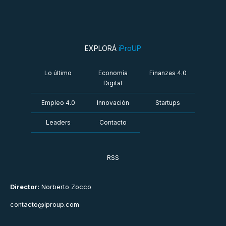
EXPLORÁ
iProUP
Lo último
Economía
Finanzas 4.0
Digital
Empleo 4.0
Innovación
Startups
Leaders
Contacto
RSS
Director:
Norberto Zocco
contacto@iproup.com