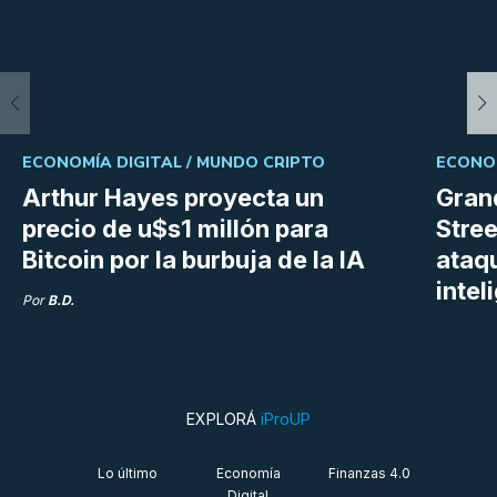
ECONOMÍA DIGITAL /
MUNDO CRIPTO
ECONOM
Arthur Hayes proyecta un
Gran
precio de u$s1 millón para
Stree
Bitcoin por la burbuja de la IA
ataq
intel
Por
B.D.
EXPLORÁ
iProUP
Lo último
Economía
Finanzas 4.0
Digital