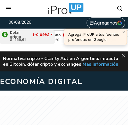
08/08/2026
Agreganos
library_add
×
Dólar
Agregá iProUP a tus fuentes
(-0,09%)
,07%)
Cardano
(-1,32%)
Avalanche
(1,98%
cripto
preferidas en Google
$ 1569,61
u$s 0,20
u$s 6,55
ALERTA
Normativa cripto - Clarity Act en Argentina: impacto
en Bitcoin, dólar cripto y exchanges
Más información
CLARITY ACT EN AR
ECONOMÍA DIGITAL