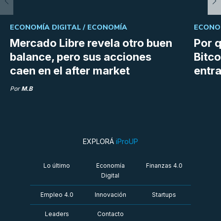
ECONOMÍA DIGITAL /
ECONOMÍA
ECONOM
Mercado Libre revela otro buen
Por q
balance, pero sus acciones
Bitco
caen en el after market
entra
Por
M.B
EXPLORÁ
iProUP
Lo último
Economía
Finanzas 4.0
Digital
Empleo 4.0
Innovación
Startups
Leaders
Contacto