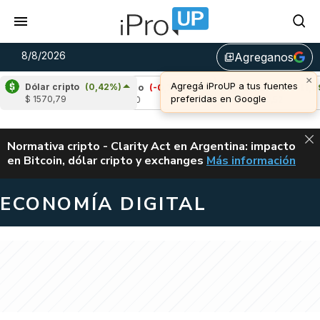
8/8/2026
Agreganos
library_add
×
Agregá iProUP a tus fuentes
Dólar cripto
(0,42%)
)
Cardano
(-0,79%)
Avalanche
(1,09%)
preferidas en Google
$ 1570,79
u$s 0,20
u$s 6,52
ALERTA
Normativa cripto - Clarity Act en Argentina: impacto
en Bitcoin, dólar cripto y exchanges
Más información
CLARITY ACT EN AR
ECONOMÍA DIGITAL