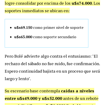
logre consolidar por encima de los
u$s74.000
. Los
soportes inmediatos se ubican en:
u$s69.150
como primer nivel de soporte
u$s63.000
como soporte secundario
Pero Bolé advierte algo contra el entusiasmo: "El
rechazo del sábado no fue ruido, fue confirmación.
Espero continuidad bajista en un proceso que será
largo y lento".
Su escenario base contempla
caídas a niveles
entre u$s49.000 y u$s52.000
antes de un rebote