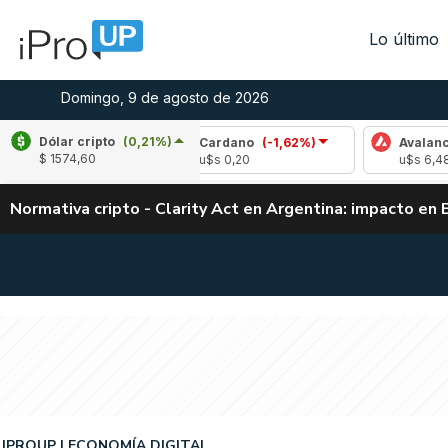
Lo último
Domingo, 9 de agosto de 2026
Dólar cripto
(0,21%)
0,18%)
Cardano
(-1,62%)
Avalanche
(-0,9
$ 1574,60
u$s 0,20
u$s 6,48
Normativa cripto - Clarity Act en Argentina: impacto en 
IPROUP
ECONOMÍA DIGITAL