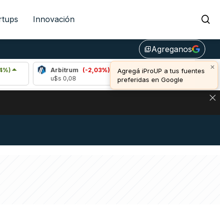
rtups
Innovación
Agreganos
library_add
×
Arbitrum
(-2,03%)
Bitcoin
(-0,27%)
E
Agregá iProUP a tus fuentes
u$s 0,08
u$s 64.861,00
u
preferidas en Google
NA: IMPACTO EN BITCOIN, DÓLAR CRIPTO Y EXCHANGES