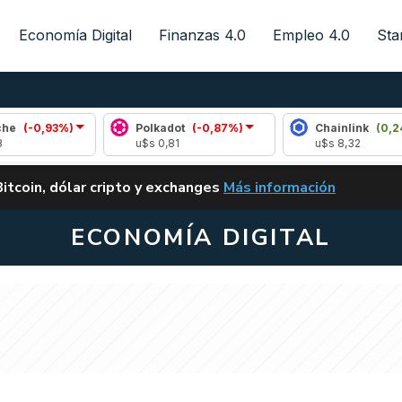
Economía Digital
Finanzas 4.0
Empleo 4.0
Sta
3%)
Polkadot
(-0,87%)
Chainlink
(0,24%)
u$s 0,81
u$s 8,32
ALERTA
Bitcoin, dólar cripto y exchanges
Más información
CLARITY ACT EN ARGENTI
ECONOMÍA DIGITAL