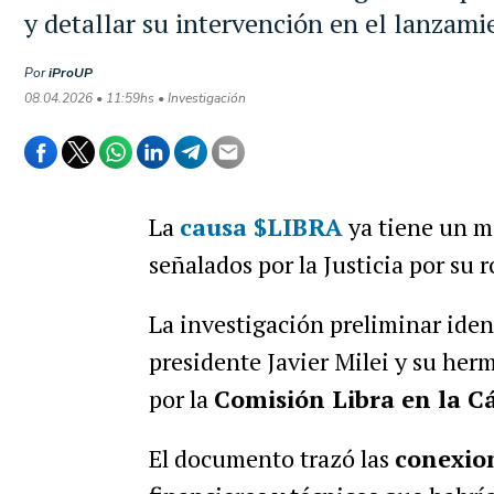
y detallar su intervención en el lanzam
Por
iProUP
08.04.2026 • 11:59hs • Investigación
La
causa $LIBRA
ya tiene un m
señalados por la Justicia por su 
La investigación preliminar ident
presidente Javier Milei y su her
por la
Comisión Libra en la 
El documento trazó las
conexio