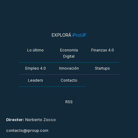
EXPLORÁ
iProUP
Lo último
Economía
Finanzas 4.0
Digital
Empleo 4.0
Innovación
Startups
Leaders
Contacto
RSS
Director:
Norberto Zocco
contacto@iproup.com