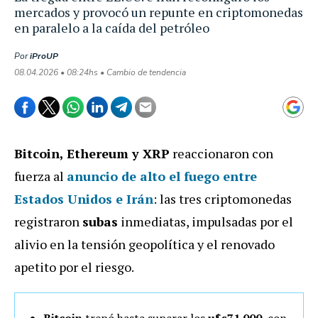
mercados y provocó un repunte en criptomonedas
en paralelo a la caída del petróleo
Por
iProUP
08.04.2026 • 08:24hs • Cambio de tendencia
Bitcoin, Ethereum y XRP
reaccionaron con
fuerza al
anuncio de alto el fuego entre
Estados Unidos e Irán
: las tres criptomonedas
registraron
subas
inmediatas, impulsadas por el
alivio en la tensión geopolítica y el renovado
apetito por el riesgo.
Bitcoin
trepó hasta superar los
u$s71.000
, con