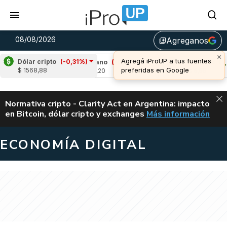
08/08/2026
Agreganos
library_add
×
Agregá iProUP a tus fuentes
Dólar cripto
(-0,31%)
79%)
Cardano
(-0,29%)
Avalanche
(1,68%
preferidas en Google
$ 1568,88
u$s 0,20
u$s 6,55
ALERTA
Normativa cripto - Clarity Act en Argentina: impacto
en Bitcoin, dólar cripto y exchanges
Más información
CLARITY ACT EN AR
ECONOMÍA DIGITAL