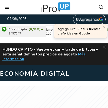
07/08/2026
Agreganos
library_add
×
Agregá iProUP a tus fuentes
Dólar cripto
(0,33%)
,98%)
Cardano
(-2,18%)
Avalanche
(0,31%
preferidas en Google
$ 1575,17
u$s 0,20
u$s 6,43
ALERTA
MUNDO CRIPTO - Vuelve el carry trade de Bitcoin y
esta señal define los precios de agosto
Más
VUELVE EL CAR
información
ECONOMÍA DIGITAL