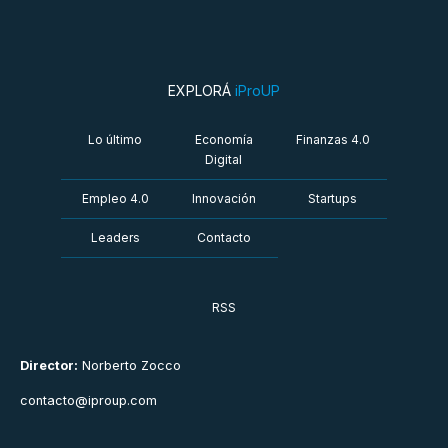
EXPLORÁ
iProUP
Lo último
Economía
Finanzas 4.0
Digital
Empleo 4.0
Innovación
Startups
Leaders
Contacto
RSS
Director:
Norberto Zocco
contacto@iproup.com