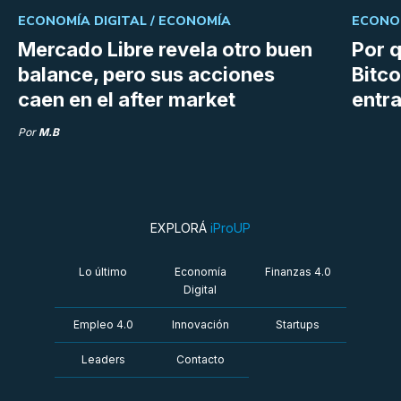
ECONOMÍA DIGITAL /
ECONOMÍA
ECONOM
Mercado Libre revela otro buen
Por q
balance, pero sus acciones
Bitco
caen en el after market
entra
Por
M.B
EXPLORÁ
iProUP
Lo último
Economía
Finanzas 4.0
Digital
Empleo 4.0
Innovación
Startups
Leaders
Contacto