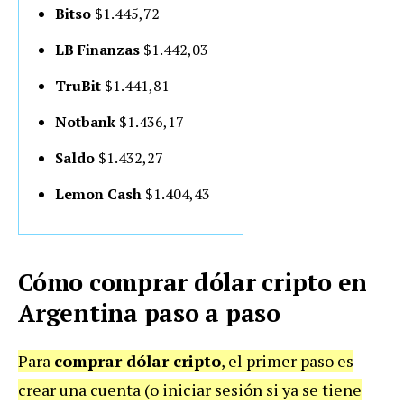
Bitso
$1.445,72
LB Finanzas
$1.442,03
TruBit
$1.441,81
Notbank
$1.436,17
Saldo
$1.432,27
Lemon Cash
$1.404,43
Cómo comprar dólar cripto en
Argentina paso a paso
Para
comprar dólar cripto
, el primer paso es
crear una cuenta (o iniciar sesión si ya se tiene