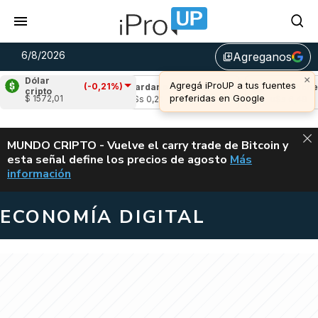
6/8/2026
Agreganos
library_add
×
Dólar
Agregá iProUP a tus fuentes
(-0,21%)
(-1,94%)
Cardano
(8,61%)
Avalanche
(-2
cripto
preferidas en Google
$ 1572,01
u$s 0,21
u$s 6,49
ALERTA
MUNDO CRIPTO - Vuelve el carry trade de Bitcoin y
esta señal define los precios de agosto
Más
VUELVE EL CAR
información
ECONOMÍA DIGITAL