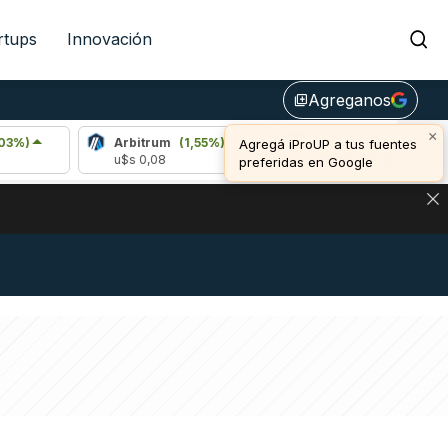
rtups
Innovación
Agreganos
library_add
×
Arbitrum
(1,55%)
Bitcoin
(0,19%)
Agregá iProUP a tus fuentes
u$s 0,08
u$s 64.994,00
preferidas en Google
NA: IMPACTO EN BITCOIN, DÓLAR CRIPTO Y EXCHANGES