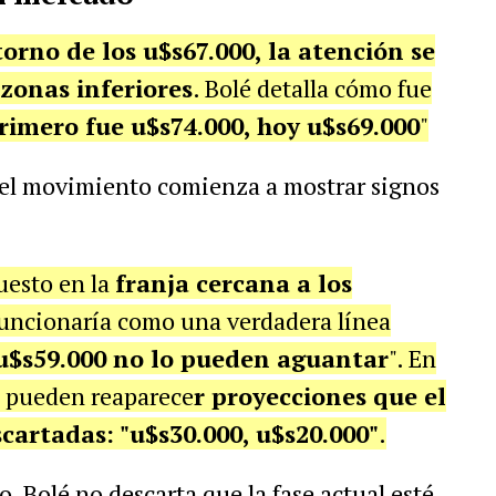
orno de los u$s67.000, la atención se
zonas inferiores
. Bolé detalla cómo fue
rimero fue u$s74.000, hoy u$s69.000
"
e el movimiento comienza a mostrar signos
.
uesto en la
franja cercana a los
 funcionaría como una verdadera línea
e u$s59.000 no lo pueden aguantar
". En
a, pueden reaparece
r proyecciones que el
cartadas: "u$s30.000, u$s20.000"
.
, Bolé no descarta que la fase actual esté