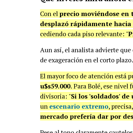
Con el
precio moviéndose en t
desplazó rápidamente hacia 
cediendo cada piso relevante: "
P
Aun así, el analista advierte qu
de exageración en el corto plazo
El mayor foco de atención está p
u$s59.000
. Para Bolé, ese nivel
divisoria: "
Si los 'soldados' d
un
escenario extremo
, precis
mercado prefería dar por des
Pese al tono claramente cauteloso