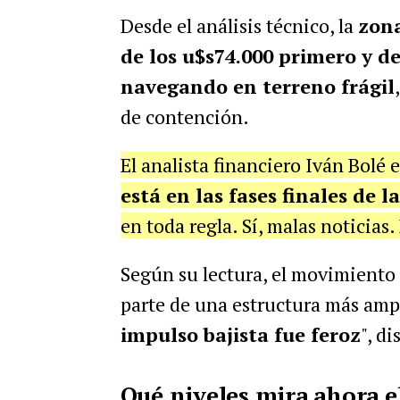
Desde el análisis técnico, la
zona
de los u$s74.000 primero y de
navegando en terreno frágil
de contención.
El analista financiero Iván Bolé 
está en las fases finales de l
en toda regla. Sí, malas noticias.
Según su lectura, el movimiento 
parte de una estructura más ampl
impulso bajista fue feroz
", di
Qué niveles mira ahora 