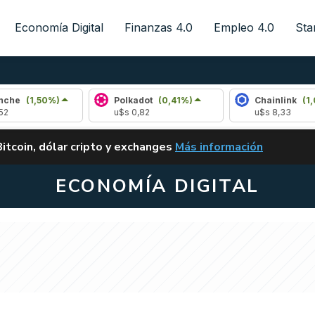
Economía Digital
Finanzas 4.0
Empleo 4.0
Sta
50%)
Polkadot
(0,41%)
Chainlink
(1,03%)
u$s 0,82
u$s 8,33
ALERTA
Bitcoin, dólar cripto y exchanges
Más información
CLARITY ACT EN ARGENTI
ECONOMÍA DIGITAL