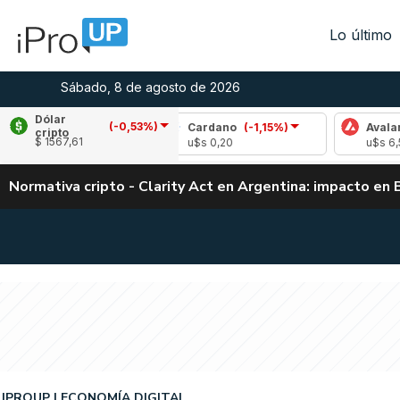
Lo último
Sábado, 8 de agosto de 2026
Dólar
(-0,53%)
(0,16%)
Cardano
(-1,15%)
Avalanche
(1,
cripto
$ 1567,61
u$s 0,20
u$s 6,52
Normativa cripto - Clarity Act en Argentina: impacto en 
IPROUP
ECONOMÍA DIGITAL