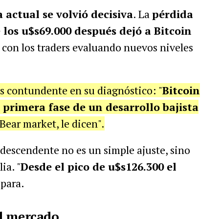
 actual se volvió decisiva
. La
pérdida
 los u$s69.000 después dejó a Bitcoin
, con los traders evaluando nuevos niveles
es contundente en su diagnóstico: "
Bitcoin
a primera fase de un desarrollo bajista
 Bear market, le dicen".
descendente no es un simple ajuste, sino
ia. "
Desde el pico de u$s126.300 el
spara.
el mercado