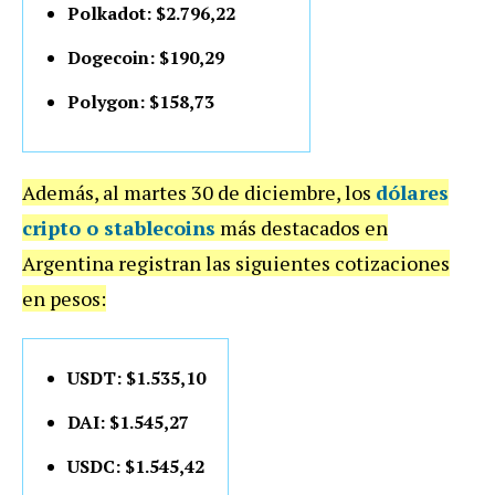
Polkadot: $2.796,22
Dogecoin: $190,29
Polygon: $158,73
Además, al martes 30 de diciembre, los
dólares
cripto o stablecoins
más destacados en
Argentina registran las siguientes cotizaciones
en pesos:
USDT: $1.535,10
DAI: $1.545,27
USDC: $1.545,42