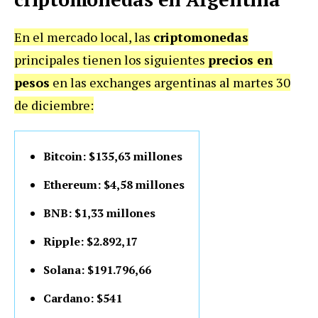
En el mercado local, las
criptomonedas
principales tienen los siguientes
precios en
pesos
en las exchanges argentinas al martes 30
de diciembre:
Bitcoin: $135,63 millones
Ethereum: $4,58 millones
BNB: $1,33 millones
Ripple: $2.892,17
Solana: $191.796,66
Cardano: $541