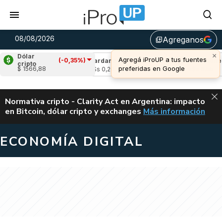
08/08/2026
Agreganos
library_add
×
Dólar
Agregá iProUP a tus fuentes
(-0,35%)
(-0,57%)
Cardano
(-0,09%)
Avalanche
(2,
cripto
preferidas en Google
$ 1566,88
u$s 0,20
u$s 6,55
ALERTA
Normativa cripto - Clarity Act en Argentina: impacto
en Bitcoin, dólar cripto y exchanges
Más información
CLARITY ACT EN AR
ECONOMÍA DIGITAL