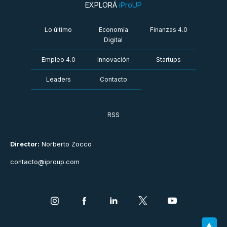
EXPLORÁ
iProUP
Lo último
Economía
Finanzas 4.0
Digital
Empleo 4.0
Innovación
Startups
Leaders
Contacto
RSS
Director:
Norberto Zocco
contacto@iproup.com