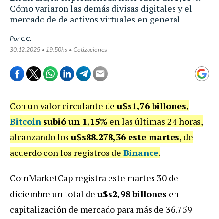
Cómo variaron las demás divisas digitales y el
mercado de de activos virtuales en general
Por
C.C.
30.12.2025 • 19:50hs • Cotizaciones
Con un valor circulante de
u$s1,76 billones
,
Bitcoin
subió un 1,15%
en las últimas 24 horas,
alcanzando los
u$s88.278,36 este martes
, de
acuerdo con los registros de
Binance
.
CoinMarketCap registra este martes 30 de
diciembre un total de
u$s2,98 billones
en
capitalización de mercado para más de 36.759