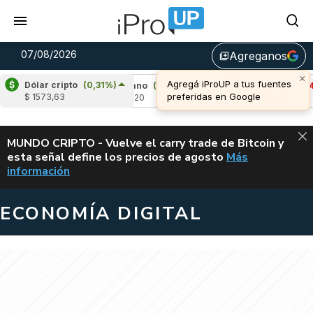
07/08/2026
Agreganos
library_add
×
Agregá iProUP a tus fuentes
Dólar cripto
(0,31%)
,54%)
Cardano
(5,31%)
Avalanche
(-4,12%
preferidas en Google
$ 1573,63
u$s 0,20
u$s 6,40
ALERTA
MUNDO CRIPTO - Vuelve el carry trade de Bitcoin y
esta señal define los precios de agosto
Más
VUELVE EL CAR
información
ECONOMÍA DIGITAL