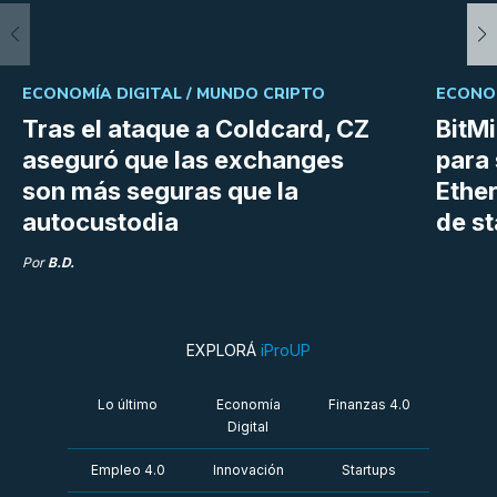
ECONOMÍA DIGITAL /
MUNDO CRIPTO
ECONOM
Tras el ataque a Coldcard, CZ
BitM
aseguró que las exchanges
para 
son más seguras que la
Ethe
autocustodia
de s
Por
B.D.
EXPLORÁ
iProUP
Lo último
Economía
Finanzas 4.0
Digital
Empleo 4.0
Innovación
Startups