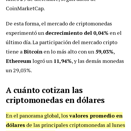
CoinMarketCap.
De esta forma, el mercado de criptomonedas
experimentó un
decrecimiento del 0,04%
en el
último día. La participación del mercado cripto
tiene a
Bitcoin
en lo más alto con un
59,03%
,
Ethereum
logró un
11,94%
, y las demás monedas
un 29,03%.
A cuánto cotizan las
criptomonedas en dólares
En el panorama global, los
valores promedio en
dólares
de las principales criptomonedas al lunes