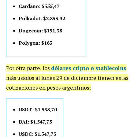
Cardano: $555,47
Polkadot: $2.853,32
Dogecoin: $191,38
Polygon: $163
Por otra parte, los
dólares cripto o stablecoins
más usados al lunes 29 de diciembre tienen estas
cotizaciones en pesos argentinos:
USDT: $1.538,70
DAI: $1.547,75
USDC: $1.547,75