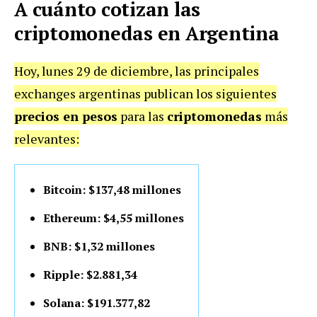
A cuánto cotizan las
criptomonedas en Argentina
Hoy, lunes 29 de diciembre, las principales
exchanges argentinas publican los siguientes
precios en pesos
para las
criptomonedas
más
relevantes:
Bitcoin: $137,48 millones
Ethereum: $4,55 millones
BNB: $1,32 millones
Ripple: $2.881,34
Solana: $191.377,82