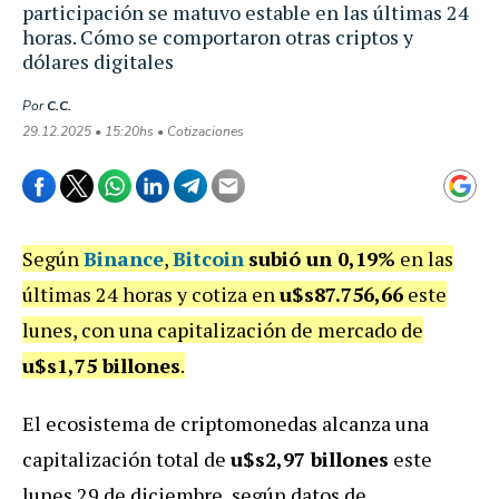
participación se matuvo estable en las últimas 24
horas. Cómo se comportaron otras criptos y
dólares digitales
Por
C.C.
29.12.2025 • 15:20hs • Cotizaciones
Según
Binance
,
Bitcoin
subió un 0,19%
en las
últimas 24 horas y cotiza en
u$s87.756,66
este
lunes, con una capitalización de mercado de
u$s1,75 billones
.
El ecosistema de criptomonedas alcanza una
capitalización total de
u$s2,97 billones
este
lunes 29 de diciembre, según datos de