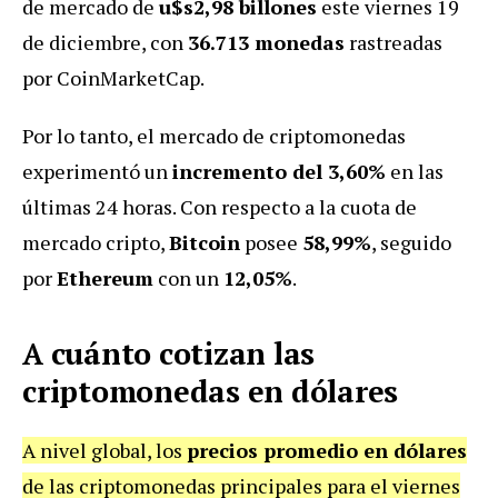
de mercado de
u$s2,98 billones
este viernes 19
de diciembre, con
36.713 monedas
rastreadas
por CoinMarketCap.
Por lo tanto, el mercado de criptomonedas
experimentó un
incremento del 3,60%
en las
últimas 24 horas. Con respecto a la cuota de
mercado cripto,
Bitcoin
posee
58,99%
, seguido
por
Ethereum
con un
12,05%
.
A cuánto cotizan las
criptomonedas en dólares
A nivel global, los
precios promedio en dólares
de las criptomonedas principales para el viernes