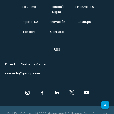
Lo último
Economía
Finanzas 4.0
Digital
Empleo 4.0
Innovación
Startups
Leaders
Contacto
RSS
Director:
Norberto Zocco
contacto@iproup.com
iProUP - © Copyright 2026. Grupo App S.A. Buenos Aires, Argentina.