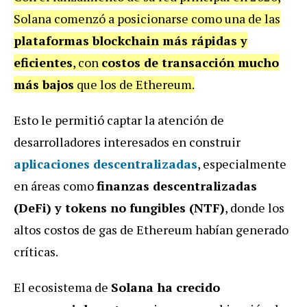
Solana comenzó a posicionarse como una de las
plataformas blockchain más rápidas y
eficientes
, con
costos de transacción mucho
más bajos
que los de Ethereum.
Esto le permitió captar la atención de
desarrolladores interesados en construir
aplicaciones descentralizadas
, especialmente
en áreas como
finanzas descentralizadas
(DeFi) y tokens no fungibles (NTF)
, donde los
altos costos de gas de Ethereum habían generado
críticas.
El ecosistema de
Solana ha crecido