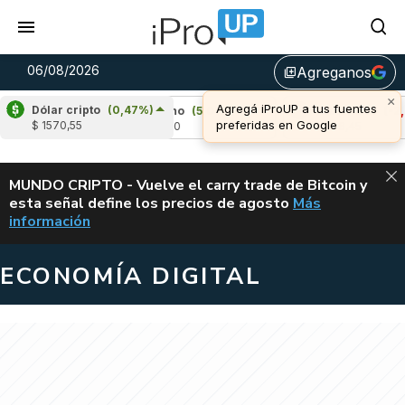
06/08/2026
Agreganos
library_add
×
Agregá iProUP a tus fuentes
Dólar cripto
(0,47%)
6%)
Cardano
(5,01%)
Avalanche
(-2,93%)
preferidas en Google
$ 1570,55
u$s 0,20
u$s 6,45
ALERTA
MUNDO CRIPTO - Vuelve el carry trade de Bitcoin y
esta señal define los precios de agosto
Más
VUELVE EL CAR
información
ECONOMÍA DIGITAL