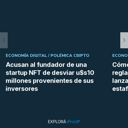
ECONOMÍA DIGITAL /
POLÉMICA CRIPTO
ECONOM
Acusan al fundador de una
Cómo
startup NFT de desviar u$s10
regl
millones provenientes de sus
lanza
inversores
estaf
EXPLORÁ
iProUP