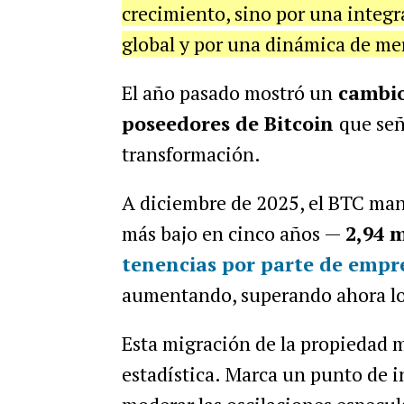
crecimiento, sino por una integr
global y por una dinámica de m
El año pasado mostró un
cambio 
poseedores de Bitcoin
que señ
transformación.
A diciembre de 2025, el BTC man
más bajo en cinco años —
2,94 
tenencias por parte de empre
aumentando, superando ahora l
Esta migración de la propiedad m
estadística. Marca un punto de in