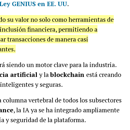
Ley GENIUS
en EE. UU
.
do su valor no solo como herramientas de
 inclusión financiera, permitiendo a
ar transacciones de manera casi
antes.
á siendo un motor clave para la industria.
cia artificial
y la
blockchain
está creando
inteligentes y seguras.
a columna vertebral de todos los subsectores
ance
, la IA ya se ha integrado ampliamente
ia y seguridad de la plataforma.