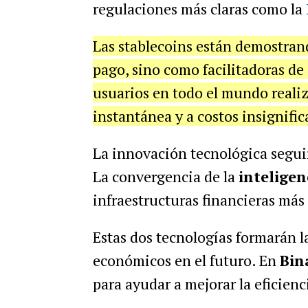
regulaciones más claras como la
Las stablecoins están demostran
pago, sino como facilitadoras de
usuarios en todo el mundo realiz
instantánea y a costos insignific
La innovación tecnológica seguir
La convergencia de la
inteligen
infraestructuras financieras más 
Estas dos tecnologías formarán l
económicos en el futuro. En
Bin
para ayudar a mejorar la eficienc