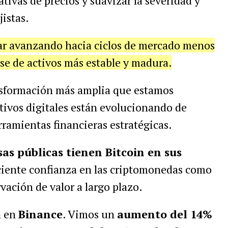
tivas de precios y suavizar la severidad y
istas.
tar avanzando hacia ciclos de mercado menos
se de activos más estable y madura.
nsformación más amplia que estamos
tivos digitales están evolucionando de
ramientas financieras estratégicas.
s públicas tienen Bitcoin en sus
eciente confianza en las criptomonedas como
vación de valor a largo plazo.
a en
Binance
. Vimos un
aumento del 14%