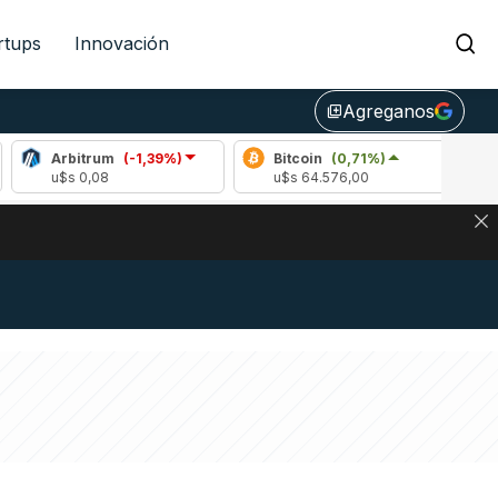
rtups
Innovación
Agreganos
library_add
rbitrum
(-1,39%)
Bitcoin
(0,71%)
Ethereu
$s 0,08
u$s 64.576,00
u$s 1903,
DE DE BITCOIN Y ESTA SEÑAL DEFINE LOS PRECIOS DE AG