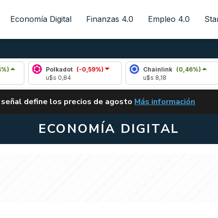
Economía Digital
Finanzas 4.0
Empleo 4.0
Sta
Polkadot
(-0,59%)
Chainlink
(0,46%)
A
u$s 0,84
u$s 8,18
u
ALERTA
 señal define los precios de agosto
Más información
VUELVE EL CARRY TRA
ECONOMÍA DIGITAL