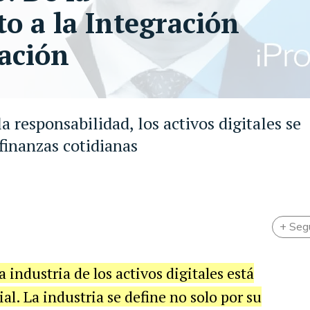
o a la Integración
ación
 responsabilidad, los activos digitales se
 finanzas cotidianas
+ Seg
 industria de los activos digitales está
l. La industria se define no solo por su