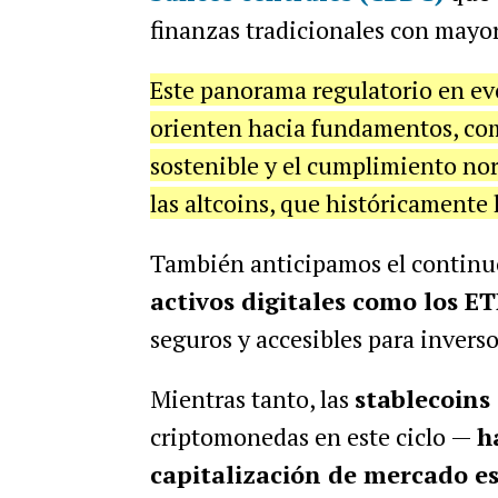
finanzas tradicionales con mayor
Este panorama regulatorio en evo
orienten hacia fundamentos, com
sostenible y el cumplimiento nor
las altcoins, que históricamente 
También anticipamos el continu
activos digitales como los ET
seguros y accesibles para inverso
Mientras tanto, las
stablecoins
criptomonedas en este ciclo —
h
capitalización de mercado e