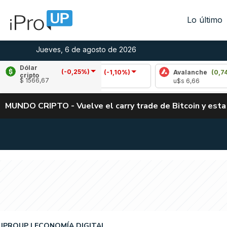
Lo último
Jueves, 6 de agosto de 2026
Dólar
(-0,25%)
Cardano
(-1,10%)
Avalanche
(0,74%)
cripto
$ 1566,67
u$s 0,19
u$s 6,66
MUNDO CRIPTO - Vuelve el carry trade de Bitcoin y esta
IPROUP
ECONOMÍA DIGITAL