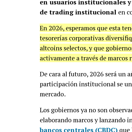
en usuarios institucionales 
de trading institucional
en c
En 2026, esperamos que esta ten
tesorerías corporativas diversif
altcoins selectos, y que gobierno
activamente a través de marcos r
De cara al futuro, 2026 será un añ
participación institucional se u
mercado.
Los gobiernos ya no son observa
elaborando marcos y lanzando in
bancos centrales (CBDC)
que b