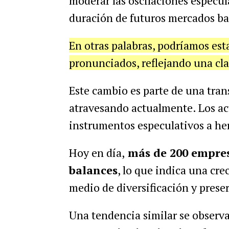
moderar las oscilaciones especula
duración de futuros mercados baj
En otras palabras, podríamos es
pronunciados, reflejando una cla
Este cambio es parte de una tra
atravesando actualmente. Los ac
instrumentos especulativos a her
Hoy en día,
más de 200 empresa
balances
, lo que indica una cr
medio de diversificación y preser
Una tendencia similar se observ