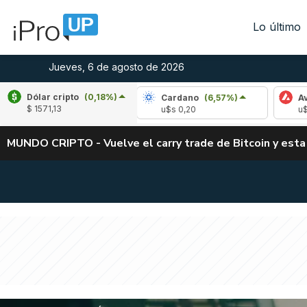
Lo último
Jueves, 6 de agosto de 2026
Dólar cripto
(0,18%)
le
(-2,84%)
Cardano
(6,57%)
Avalanche
$ 1571,13
,04
u$s 0,20
u$s 6,46
MUNDO CRIPTO - Vuelve el carry trade de Bitcoin y esta