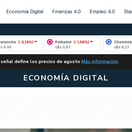
Economía Digital
Finanzas 4.0
Empleo 4.0
Sta
(-3,14%)
Polkadot
(-1,56%)
Chainlink
(0,65%)
u$s 0,83
u$s 8,23
ALERTA
 señal define los precios de agosto
Más información
VUELVE EL CARRY TRA
ECONOMÍA DIGITAL