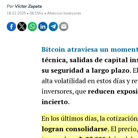
Por
Víctor Zapata
18.12.2025 • 06:15hs • Atencion inversores
Bitcoin atraviesa un moment
técnica, salidas de capital i
su seguridad a largo plazo
. E
alta volatilidad en estos días y 
inversores, que
reducen exposi
incierto
.
En los últimos días, la cotizaci
logran consolidarse
. El preci