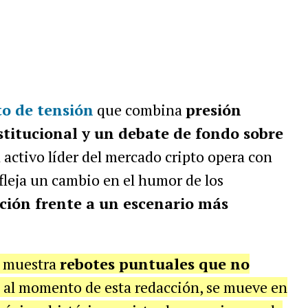
o de tensión
que combina
presión
nstitucional y un debate de fondo sobre
l activo líder del mercado cripto opera con
refleja un cambio en el humor de los
ción frente a un escenario más
ón muestra
rebotes puntuales que no
o, al momento de esta redacción, se mueve en