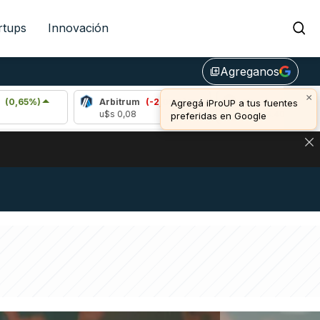
rtups
Innovación
Agreganos
library_add
×
Arbitrum
(-2,09%)
Bitcoin
(-0,44%)
Agregá iProUP a tus fuentes
u$s 0,08
u$s 64.403,00
preferidas en Google
DE DE BITCOIN Y ESTA SEÑAL DEFINE LOS PRECIOS DE AG