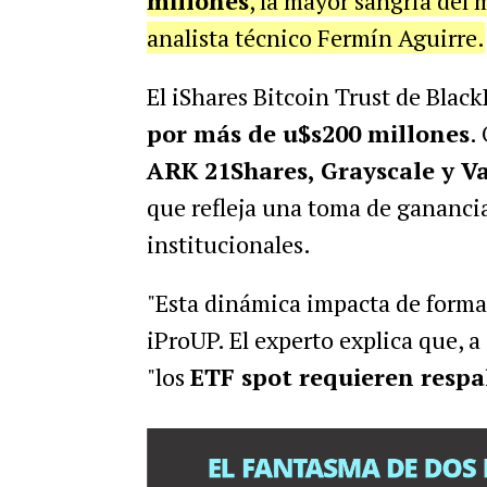
millones
, la mayor sangría del
analista técnico Fermín Aguirre.
El iShares Bitcoin Trust de Black
por más de u$s200 millones
.
ARK 21Shares, Grayscale y V
que refleja una toma de ganancia
institucionales.
"Esta dinámica impacta de forma 
iProUP. El experto explica que, a
"los
ETF spot requieren respal