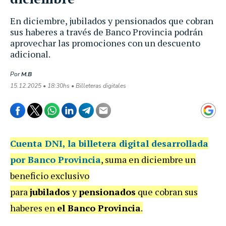
En diciembre, jubilados y pensionados que cobran
sus haberes a través de Banco Provincia podrán
aprovechar las promociones con un descuento
adicional.
Por
M.B
15.12.2025 • 18:30hs • Billeteras digitales
Cuenta DNI
, la billetera digital desarrollada
por Banco Provincia
, suma en diciembre un
beneficio exclusivo
para
jubilados
y
pensionados
que cobran sus
haberes en
el Banco Provincia
.