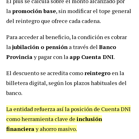
El plus se calcula sobre el monto alcanzado por
la
promoción base
, sin modificar el tope general
del reintegro que ofrece cada cadena.
Para acceder al beneficio, la condición es cobrar
la
jubilación o pensión
a través del
Banco
Provincia
y pagar con la
app Cuenta DNI
.
El descuento se acredita como
reintegro
en la
billetera digital, según los plazos habituales del
banco.
La entidad refuerza así la posición de Cuenta DNI
como herramienta clave de
inclusión
financiera
y ahorro masivo.