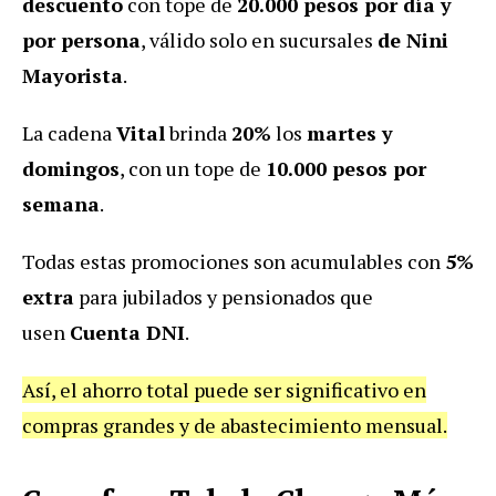
descuento
con tope de
20.000 pesos por día y
por persona
, válido solo en sucursales
de Nini
Mayorista
.
La cadena
Vital
brinda
20%
los
martes y
domingos
, con un tope de
10.000 pesos por
semana
.
Todas estas promociones son acumulables con
5%
extra
para jubilados y pensionados que
usen
Cuenta DNI
.
Así, el ahorro total puede ser significativo en
compras grandes y de abastecimiento mensual.