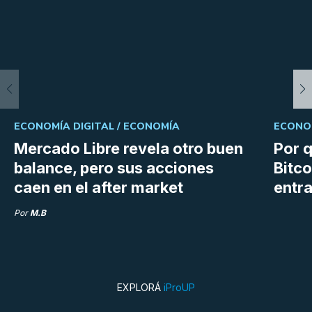
ECONOMÍA DIGITAL /
ECONOMÍA
ECONOM
Mercado Libre revela otro buen
Por q
balance, pero sus acciones
Bitco
caen en el after market
entra
Por
M.B
EXPLORÁ
iProUP