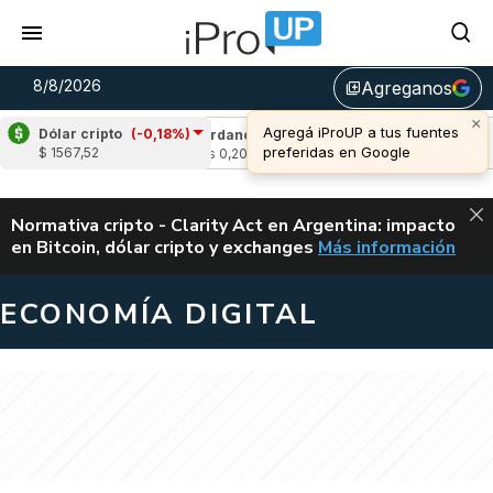
8/8/2026
Agreganos
library_add
×
Agregá iProUP a tus fuentes
Dólar cripto
(-0,18%)
,15%)
Cardano
(-0,57%)
Avalanche
(1,98
preferidas en Google
$ 1567,52
u$s 0,20
u$s 6,55
ALERTA
Normativa cripto - Clarity Act en Argentina: impacto
en Bitcoin, dólar cripto y exchanges
Más información
CLARITY ACT EN AR
ECONOMÍA DIGITAL