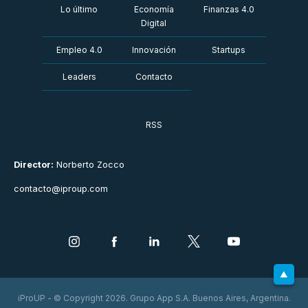
Lo último
Economía
Finanzas 4.0
Digital
Empleo 4.0
Innovación
Startups
Leaders
Contacto
RSS
Director:
Norberto Zocco
contacto@iproup.com
iProUP - © Copyright 2026. Grupo App S.A. Buenos Aires, Argentina.