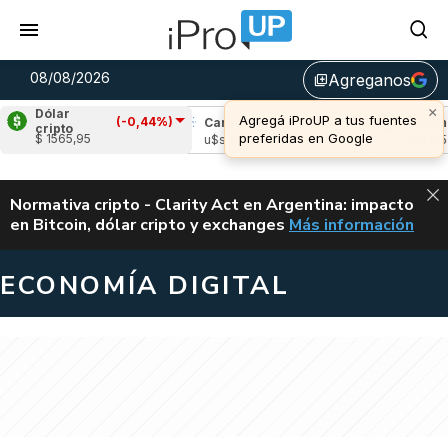
08/08/2026
Agreganos
library_add
×
Dólar
Agregá iProUP a tus fuentes
(-0,44%)
ple
(0,60%)
Cardano
(-1,48%)
Avalanche
cripto
preferidas en Google
$ 1565,95
 1,03
u$s 0,20
u$s 6,52
ALERTA
Normativa cripto - Clarity Act en Argentina: impacto
en Bitcoin, dólar cripto y exchanges
Más información
CLARITY ACT EN AR
ECONOMÍA DIGITAL