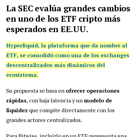
La SEC evalúa grandes cambios
en uno de los ETF cripto más
esperados en EE.UU.
Hyperliquid, la plataforma que da nombre al
ETF, se consolidó como una de los exchanges
descentralizados más dinámicos del
ecosistema
.
Su propuesta se basa en
ofrecer operaciones
rápidas
, con baja latencia y un
modelo de
liquidez
que compite directamente con los
grandes actores centralizados.
Para Bitwise, incluirlo en un ETF representa una