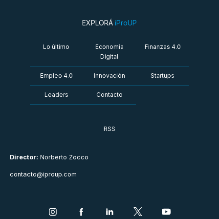
EXPLORÁ
iProUP
Lo último
Economía
Finanzas 4.0
Digital
Empleo 4.0
Innovación
Startups
Leaders
Contacto
RSS
Director:
Norberto Zocco
contacto@iproup.com