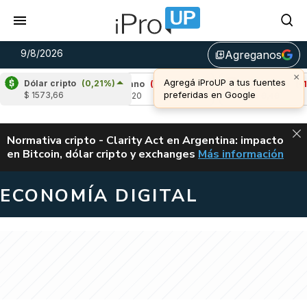
9/8/2026
Agreganos
library_add
×
Agregá iProUP a tus fuentes
Dólar cripto
(0,21%)
05%)
Cardano
(-1,39%)
Avalanche
(-1,30%
preferidas en Google
$ 1573,66
u$s 0,20
u$s 6,46
ALERTA
Normativa cripto - Clarity Act en Argentina: impacto
en Bitcoin, dólar cripto y exchanges
Más información
CLARITY ACT EN AR
ECONOMÍA DIGITAL