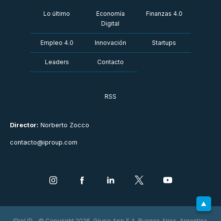
Lo último
Economía
Finanzas 4.0
Digital
Empleo 4.0
Innovación
Startups
Leaders
Contacto
RSS
Director:
Norberto Zocco
contacto@iproup.com
iProUP - © Copyright 2026. Grupo App S.A. Buenos Aires, Argentina.