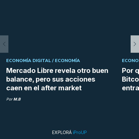
ECONOMÍA DIGITAL /
ECONOMÍA
ECONOM
Mercado Libre revela otro buen
Por q
balance, pero sus acciones
Bitco
caen en el after market
entra
Por
M.B
EXPLORÁ
iProUP