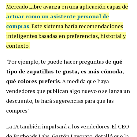
Mercado Libre avanza en una aplicación capaz de
actuar como un asistente personal de
compras
. Este sistema haría recomendaciones
inteligentes basadas en preferencias, historial y
contexto.
"
Por ejemplo, te puede hacer preguntas de
qué
tipo de zapatillas te gusta, es más cómoda,
qué colores preferís
. A medida que haya
vendedores que publican algo nuevo o se lanza un
descuento, te hará sugerencias para que las
compres"
La IA también impulsará a los vendedores. El CEO
de Bagheads Labs, Gastón Lavorato, detalló que la