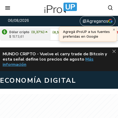
06/08/2026
Agreganos
library_add
Dólar cripto
(0,37%)
Cardano
(6,52%)
Avalanche
(-2,91%)
$ 1573,61
u$s 0,20
u$s 6,46
ALERTA
MUNDO CRIPTO - Vuelve el carry trade de Bitcoin y
esta señal define los precios de agosto
Más
VUELVE EL CAR
información
ECONOMÍA DIGITAL