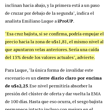
inclinan hacia abajo, y la primera está a un paso
de cruzar por debajo de la segunda", indica el
analista Emiliano Luque a
iProUP
.
"Esa cruz bajista, si se confirma, podría empujar el
precio hacia la zona de u$s1,81, el mismo nivel al
que apuntaron velas anteriores. Sería una caída
del 13% desde los valores actuales", advierte.
Para Luque, "la única forma de invalidar este
escenario es un
cierre diario claro por encima
de u$s2,25
. Ese nivel permitiría absorber la
presión del clúster de oferta y dar vuelta la EMA
de 100 días. Hasta que eso ocurra, el sesgo bajista
permanece intacto incluso con mejora en el