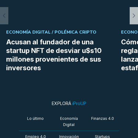
ECONOMÍA DIGITAL /
POLÉMICA CRIPTO
ECONOM
Acusan al fundador de una
Cómo
startup NFT de desviar u$s10
regl
millones provenientes de sus
lanza
inversores
estaf
EXPLORÁ
iProUP
Lo último
Economía
Finanzas 4.0
Digital
Empleo 4.0
Innovación
Startups