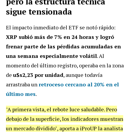
pero la estructura técnica
sigue tensionada
El impacto inmediato del ETF se notó rápido:
XRP subió más de 7% en 24 horas y logró
frenar parte de las pérdidas acumuladas en
una semana especialmente volátil
. Al
momento del último registro, operaba en la zona
de
u$s2,23 por unidad
, aunque todavía
arrastraba un
retroceso cercano al 20% en el
último mes
.
"A primera vista, el rebote luce saludable. Pero
debajo de la superficie, los indicadores muestran
un mercado dividido", aporta a iProUP la analista