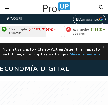
8/8/2026
Agreganos
library_add
Dólar cripto
(-0,18%)
Cardano
(-0,56%)
Avalanche
(1,98%)
P
$ 1567,52
u$s 0,20
u$s 6,55
u
ALERTA
Normativa cripto - Clarity Act en Argentina: impacto
en Bitcoin, dólar cripto y exchanges
Más información
CLARITY ACT EN AR
ECONOMÍA DIGITAL