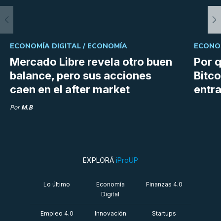
ECONOMÍA DIGITAL /
ECONOMÍA
ECONOM
Mercado Libre revela otro buen
Por q
balance, pero sus acciones
Bitco
caen en el after market
entra
Por
M.B
EXPLORÁ
iProUP
Lo último
Economía
Finanzas 4.0
Digital
Empleo 4.0
Innovación
Startups