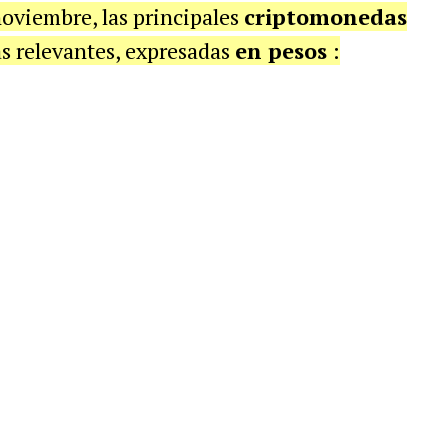
noviembre, las principales
criptomonedas
s relevantes, expresadas
en pesos
: