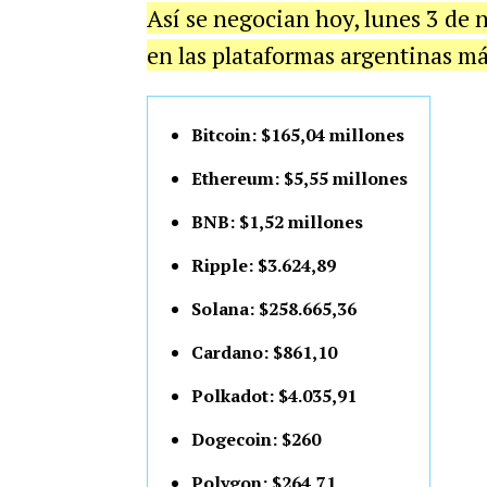
Así se negocian hoy, lunes 3 de 
en las plataformas argentinas má
Bitcoin: $165,04 millones
Ethereum: $5,55 millones
BNB: $1,52 millones
Ripple: $3.624,89
Solana: $258.665,36
Cardano: $861,10
Polkadot: $4.035,91
Dogecoin: $260
Polygon: $264,71