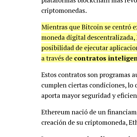
criptomonedas.
Mientras que Bitcoin se centró 
moneda digital descentralizada,
posibilidad de ejecutar aplicaci
a través de
contratos intelige
Estos contratos son programas a
cumplen ciertas condiciones, lo 
aporta mayor seguridad y eficienc
Ethereum nació de un financiami
creación de su criptomoneda, Et