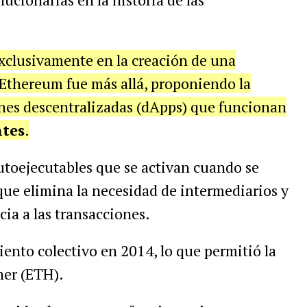
exclusivamente en la creación de una
 Ethereum fue más allá, proponiendo la
ones descentralizadas (dApps) que funcionan
ntes
.
utoejecutables que se activan cuando se
que elimina la necesidad de intermediarios y
ia a las transacciones.
ento colectivo en 2014, lo que permitió la
her (ETH).