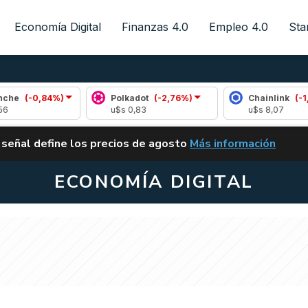
Economía Digital
Finanzas 4.0
Empleo 4.0
Sta
,84%)
Polkadot
(-2,76%)
Chainlink
(-1,35%)
u$s 0,83
u$s 8,07
ALERTA
 señal define los precios de agosto
Más información
VUELVE EL CARRY TRA
ECONOMÍA DIGITAL