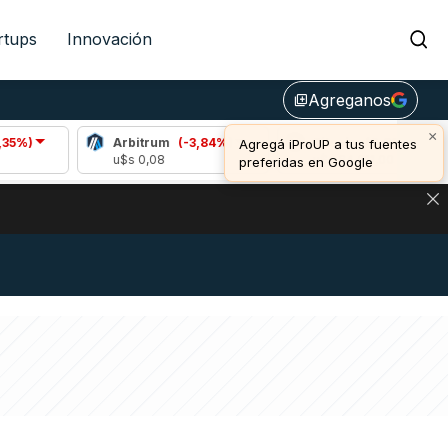
rtups
Innovación
Agreganos
library_add
×
Arbitrum
(-3,84%)
Bitcoin
(0,81%)
Agregá iProUP a tus fuentes
u$s 0,08
u$s 64.611,00
preferidas en Google
DE DE BITCOIN Y ESTA SEÑAL DEFINE LOS PRECIOS DE AG