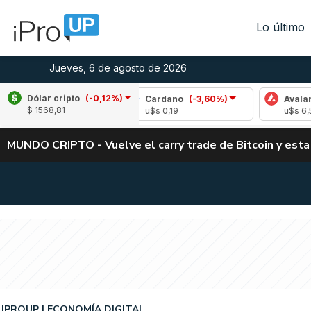
Lo último
Jueves, 6 de agosto de 2026
Dólar cripto
(-0,12%)
(-2,22%)
Cardano
(-3,60%)
Avalanche
(-0
$ 1568,81
u$s 0,19
u$s 6,56
MUNDO CRIPTO - Vuelve el carry trade de Bitcoin y esta
IPROUP
ECONOMÍA DIGITAL