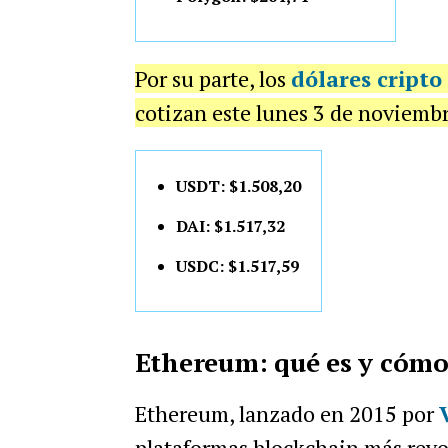
Por su parte, los
dólares cripto
cotizan este lunes 3 de noviembr
USDT: $1.508,20
DAI: $1.517,32
USDC: $1.517,59
Ethereum: qué es y cómo
Ethereum, lanzado en 2015 por
plataformas blockchain más revol