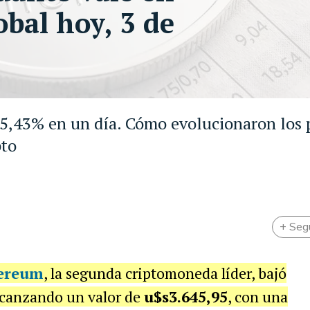
obal hoy, 3 de
5,43% en un día. Cómo evolucionaron los 
pto
+ Seg
ereum
, la segunda criptomoneda líder, bajó
alcanzando un valor de
u$s3.645,95
, con una