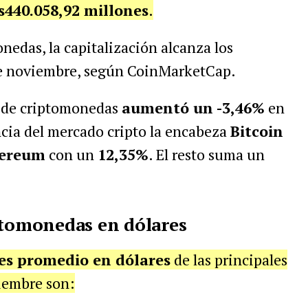
s440.058,92 millones
.
nedas, la capitalización alcanza los
de noviembre, según CoinMarketCap.
l de criptomonedas
aumentó un -3,46%
en
ncia del mercado cripto la encabeza
Bitcoin
ereum
con un
12,35%
. El resto suma un
ptomonedas en dólares
es promedio en dólares
de las principales
iembre son: