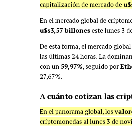
capitalización de mercado de
u$
En el mercado global de criptomo
u$s3,57 billones
este lunes 3 
De esta forma, el mercado globa
las últimas 24 horas. La domina
con un
59,97%
, seguido por
Eth
27,67%.
A cuánto cotizan las cri
En el panorama global, los
valor
criptomonedas al lunes 3 de nov